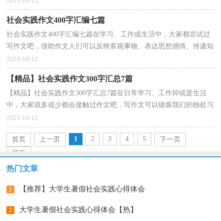
2025-10-12
社会实践作文400字汇编七篇
社会实践作文400字汇编七篇在学习、工作或生活中，大家都尝试过
写作文吧，借助作文人们可以反映客观事物、表达思想感情、传递知
识信息。那要怎么写好作文呢？下面是小编为大家整...
2025-10-12
【精品】社会实践作文300字汇总7篇
【精品】社会实践作文300字汇总7篇在日常学习、工作抑或是生活
中，大家或多或少都会接触过作文吧，写作文可以锻炼我们的独处习
惯，让自己的心静下来，思考自己未来的方向。那要怎么...
2025-10-12
1
2
3
4
5
首页
上一页
下一页
尾页
热门文章
【推荐】大学生暑假社会实践心得体会
1
大学生暑假社会实践心得体会【热】
2