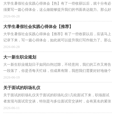
大学生暑假社会实践心得体会【热】有了一些收获以后，就十分有必
须要写一篇心得体会，这么做能够提升我们的书面表达能力。那么好
的心得体会是什么样的呢？以下是小编整理的大学生...
2026-06-28
大学生暑假社会实践心得体会【推荐】
大学生暑假社会实践心得体会【推荐】有了一些收获以后，应该马上
记录下来，写一篇心得体会，如此就可以提升我们写作能力了。那么
心得体会该怎么写？想必这让大家都很苦恼吧，以下是小...
2026-06-28
大一新生职业规划
大一新生职业规划日子如同白驹过隙，不经意间，我们的工作又将告
一段落了，你是否每天忙碌，但成果有限，我想我们需要好好地做个
职业规划了。职业规划的开头要怎么写？想必这让大家都很...
2026-06-19
关于面试的职场礼仪
关于面试的职场礼仪关于面试的职场礼仪1几轮面试下来，职场面试
者发现与面试官交谈，特别是与多位面试官交谈时，会有莫名的紧张
感。于是坐立不安，手脚不听使唤，无法专心回答面试官...
2026-06-11