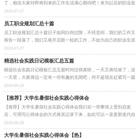
了，相信大家对即将到来的工作生活满心期待吧！来为以后的职业发
展做一份职业规划吧。但是你知道怎样才能写的好吗...
2026-07-27
员工职业规划汇总十篇
员工职业规划汇总十篇日子如同白驹过隙，不经意间，我们的工作又
将告一段落了，我们又将开启新一轮的工作，不如为自己的职业生涯
做个规划吧。职业规划的开头要怎么写？想必这让大家都...
2026-07-27
精选社会实践日记模板汇总五篇
精选社会实践日记模板汇总五篇时间过得真快，一天又将结束了，这
一天里，大家身边一定有一些有趣的见闻吧，何不趁现在赶紧写一篇
日记。那么什么样的日记才合适呢？下面是小编为大家整...
2026-06-29
【推荐】大学生暑假社会实践心得体会
【推荐】大学生暑假社会实践心得体会我们在一些事情上受到启发
后，可用写心得体会的方式将其记录下来，如此可以一直更新迭代自
己的想法。相信许多人会觉得心得体会很难写吧，下面...
2026-06-28
大学生暑假社会实践心得体会【热】