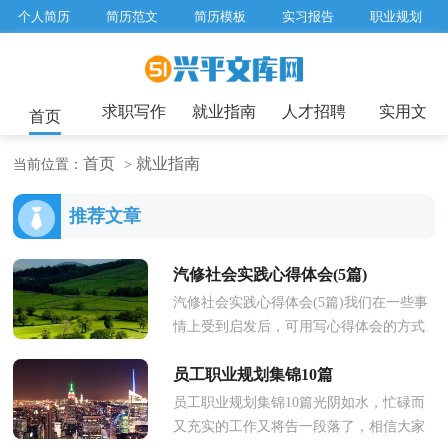
个人简历
简历范文
简历模板
实习报告
职业规划
求职面试题目
招聘选拔
绩效考核
企业文化
工作计划
工作总结
辞职报告
求职写作
就业指南
人才招聘
实用文
首页
首页
就业指南
当前位置：
>
推荐文章
汽修社会实践心得体会(5篇)
汽修社会实践心得体会(5篇)我们在一些事
情上受到启发后，可用写心得体会的方式
将其记录下来，这样能够让人头脑更加清
员工职业规划集锦10篇
醒，目标更加明确。那么心得...
员工职业规划集锦10篇光阴如水，忙碌而
又充实的工作又将告一段落了，相信大家