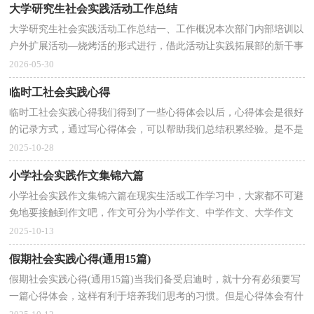
大学研究生社会实践活动工作总结
大学研究生社会实践活动工作总结一、工作概况本次部门内部培训以
户外扩展活动—烧烤活的形式进行，借此活动让实践拓展部的新干事
更进一步的认识及了解，增加部门凝聚力，为部门往...
2026-05-30
临时工社会实践心得
临时工社会实践心得我们得到了一些心得体会以后，心得体会是很好
的记录方式，通过写心得体会，可以帮助我们总结积累经验。是不是
无从下笔、没有头绪？下面是小编整理的临时工社会实...
2025-10-28
小学社会实践作文集锦六篇
小学社会实践作文集锦六篇在现实生活或工作学习中，大家都不可避
免地要接触到作文吧，作文可分为小学作文、中学作文、大学作文
（论文）。作文的注意事项有许多，你确定会写吗？以下是小...
2025-10-13
假期社会实践心得(通用15篇)
假期社会实践心得(通用15篇)当我们备受启迪时，就十分有必须要写
一篇心得体会，这样有利于培养我们思考的习惯。但是心得体会有什
么要求呢？以下是小编帮大家整理的假期社会实践心...