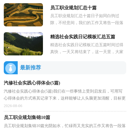
对即将到来的工作生活满心期待吧！来为
员工职业规划汇总十篇
以后的职业发展做一份职业规划...
员工职业规划汇总十篇日子如同白驹过
隙，不经意间，我们的工作又将告一段落
了，我们又将开启新一轮的工作，不如为
精选社会实践日记模板汇总五篇
自己的职业生涯做个规划吧。职业规...
精选社会实践日记模板汇总五篇时间过得
真快，一天又将结束了，这一天里，大家
身边一定有一些有趣的见闻吧，何不趁现
在赶紧写一篇日记。那么什么样的...
最新推荐
汽修社会实践心得体会(5篇)
汽修社会实践心得体会(5篇)我们在一些事情上受到启发后，可用写
心得体会的方式将其记录下来，这样能够让人头脑更加清醒，目标更
加明确。那么心得体会怎么写才恰当呢？以下是小编为...
2026-08-06
员工职业规划集锦10篇
员工职业规划集锦10篇光阴如水，忙碌而又充实的工作又将告一段落