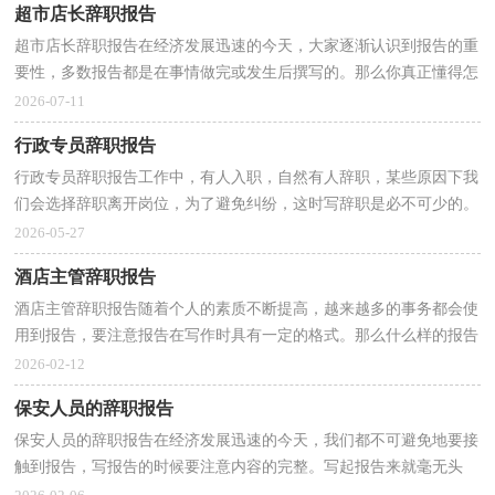
超市店长辞职报告
超市店长辞职报告在经济发展迅速的今天，大家逐渐认识到报告的重
要性，多数报告都是在事情做完或发生后撰写的。那么你真正懂得怎
么写好报告吗？下面是小编为大家整理的超市店长辞...
2026-07-11
行政专员辞职报告
行政专员辞职报告工作中，有人入职，自然有人辞职，某些原因下我
们会选择辞职离开岗位，为了避免纠纷，这时写辞职是必不可少的。
不知道辞职报告里该写什么？以下是小编精心整理的行政专...
2026-05-27
酒店主管辞职报告
酒店主管辞职报告随着个人的素质不断提高，越来越多的事务都会使
用到报告，要注意报告在写作时具有一定的格式。那么什么样的报告
才是有效的呢？以下是小编精心整理的酒店主管辞职...
2026-02-12
保安人员的辞职报告
保安人员的辞职报告在经济发展迅速的今天，我们都不可避免地要接
触到报告，写报告的时候要注意内容的完整。写起报告来就毫无头
绪？下面是小编精心整理的保安人员的辞职报告，希望能...