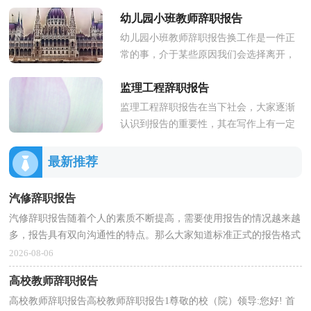
工作期间对我的信任和关照，给予了我一
幼儿园小班教师辞职报告
个发展的平台，使我有了长足的...
幼儿园小班教师辞职报告换工作是一件正
常的事，介于某些原因我们会选择离开，
这时候写好辞职报告是有必要的。那么你
监理工程辞职报告
会写辞职报告吗？下面是小编收...
监理工程辞职报告在当下社会，大家逐渐
认识到报告的重要性，其在写作上有一定
的技巧。一起来参考报告是怎么写的吧，
下面是小编为大家收集的监理工...
最新推荐
汽修辞职报告
汽修辞职报告随着个人的素质不断提高，需要使用报告的情况越来越
多，报告具有双向沟通性的特点。那么大家知道标准正式的报告格式
吗？下面是小编为大家整理的汽修辞职报告，仅供参考...
2026-08-06
高校教师辞职报告
高校教师辞职报告高校教师辞职报告1尊敬的校（院）领导:您好! 首