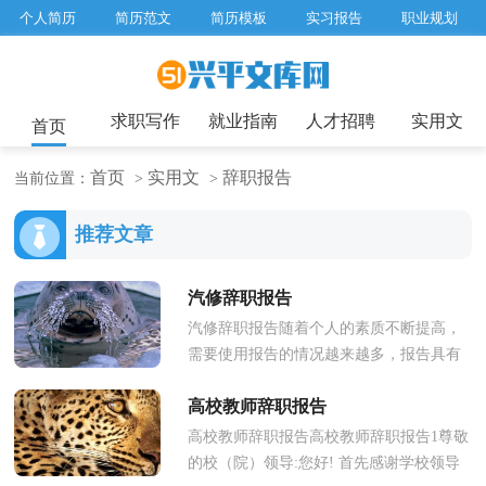
个人简历
简历范文
简历模板
实习报告
职业规划
求职面试题目
招聘选拔
绩效考核
企业文化
工作计划
工作总结
辞职报告
求职写作
就业指南
人才招聘
实用文
首页
首页
实用文
辞职报告
当前位置：
>
>
推荐文章
汽修辞职报告
汽修辞职报告随着个人的素质不断提高，
需要使用报告的情况越来越多，报告具有
双向沟通性的特点。那么大家知道标准正
高校教师辞职报告
式的报告格式吗？下面是小编为...
高校教师辞职报告高校教师辞职报告1尊敬
的校（院）领导:您好! 首先感谢学校领导