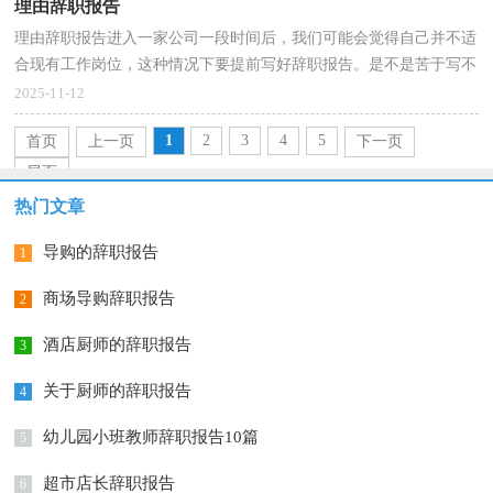
理由辞职报告
理由辞职报告进入一家公司一段时间后，我们可能会觉得自己并不适
合现有工作岗位，这种情况下要提前写好辞职报告。是不是苦于写不
出正规的辞职报告呢？以下是小编帮大家整理的理由...
2025-11-12
1
2
3
4
5
首页
上一页
下一页
尾页
热门文章
导购的辞职报告
1
商场导购辞职报告
2
酒店厨师的辞职报告
3
关于厨师的辞职报告
4
幼儿园小班教师辞职报告10篇
5
超市店长辞职报告
6