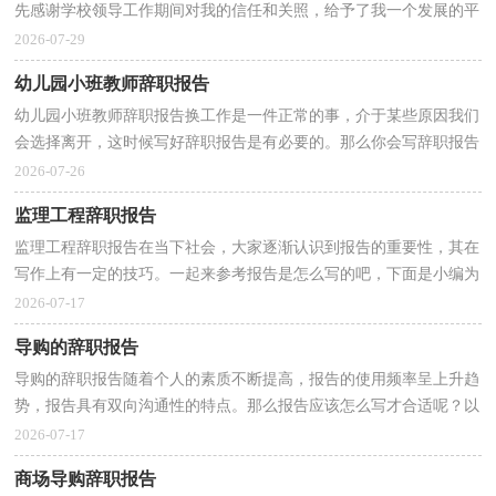
先感谢学校领导工作期间对我的信任和关照，给予了我一个发展的平
台，使我有了长足的进步。如今由于环境气候和个人原...
2026-07-29
幼儿园小班教师辞职报告
幼儿园小班教师辞职报告换工作是一件正常的事，介于某些原因我们
会选择离开，这时候写好辞职报告是有必要的。那么你会写辞职报告
吗？下面是小编收集整理的幼儿园小班教师辞职报告...
2026-07-26
监理工程辞职报告
监理工程辞职报告在当下社会，大家逐渐认识到报告的重要性，其在
写作上有一定的技巧。一起来参考报告是怎么写的吧，下面是小编为
大家收集的监理工程辞职报告，仅供参考，希望能够帮助...
2026-07-17
导购的辞职报告
导购的辞职报告随着个人的素质不断提高，报告的使用频率呈上升趋
势，报告具有双向沟通性的特点。那么报告应该怎么写才合适呢？以
下是小编为大家收集的导购的辞职报告，欢迎阅读与收...
2026-07-17
商场导购辞职报告