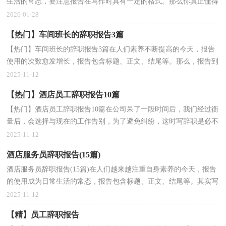
生活的常态，要注意报告在写作时具有一定的格式。那么你真正懂得
怎么写好报告吗？以下是小编为大家收集的餐饮服务...
2026-01-28
【热门】车间班长的辞职报告3篇
【热门】车间班长的辞职报告3篇在人们素养不断提高的今天，报告
使用的次数愈发增长，报告包含标题、正文、结尾等。那么，报告到
底怎么写才合适呢？下面是小编为大家收集的车间班长...
2025-11-12
【热门】酒店员工辞职报告10篇
【热门】酒店员工辞职报告10篇在公司呆了一段时间后，我们经过衡
量后，会选择与现在的工作告别，为了避免纠纷，这时写辞职是必不
可少的。那么，辞职报告到底怎么写呢？下面是小编为大家...
2025-11-12
酒店服务员辞职报告(15篇)
酒店服务员辞职报告(15篇)在人们越来越注重自身素养的今天，报告
的使用成为日常生活的常态，报告包含标题、正文、结尾等。其实写
报告并没有想象中那么难，以下是小编整理的酒店服...
2025-11-12
【精】员工辞职报告