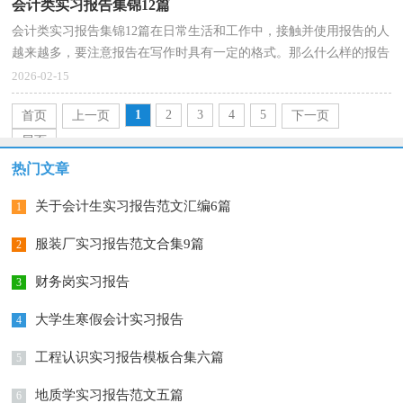
会计类实习报告集锦12篇
会计类实习报告集锦12篇在日常生活和工作中，接触并使用报告的人
越来越多，要注意报告在写作时具有一定的格式。那么什么样的报告
才是有效的呢？以下是小编整理的会计类实习报告，希...
2026-02-15
1
2
3
4
5
首页
上一页
下一页
尾页
热门文章
关于会计生实习报告范文汇编6篇
1
服装厂实习报告范文合集9篇
2
财务岗实习报告
3
大学生寒假会计实习报告
4
工程认识实习报告模板合集六篇
5
地质学实习报告范文五篇
6