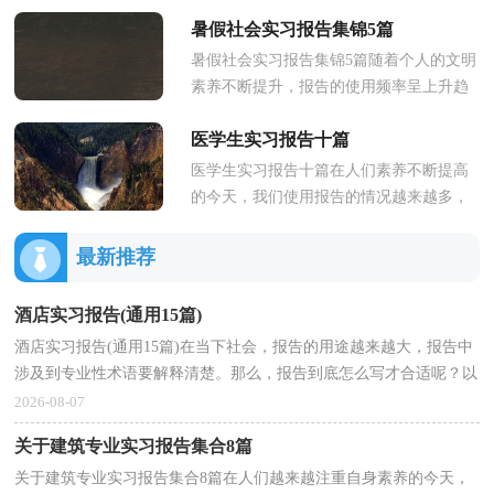
的东西，报告包含标题、正文、结尾等。
暑假社会实习报告集锦5篇
那么，报告到底怎么写才合适...
暑假社会实习报告集锦5篇随着个人的文明
素养不断提升，报告的使用频率呈上升趋
势，报告具有语言陈述性的特点。在写之
医学生实习报告十篇
前，可以先参考范文，以下是小...
医学生实习报告十篇在人们素养不断提高
的今天，我们使用报告的情况越来越多，
不同种类的报告具有不同的用途。那么大
家知道标准正式的报告格式吗...
最新推荐
酒店实习报告(通用15篇)
酒店实习报告(通用15篇)在当下社会，报告的用途越来越大，报告中
涉及到专业性术语要解释清楚。那么，报告到底怎么写才合适呢？以
下是小编精心整理的酒店实习报告，欢迎阅读与收藏。酒...
2026-08-07
关于建筑专业实习报告集合8篇
关于建筑专业实习报告集合8篇在人们越来越注重自身素养的今天，