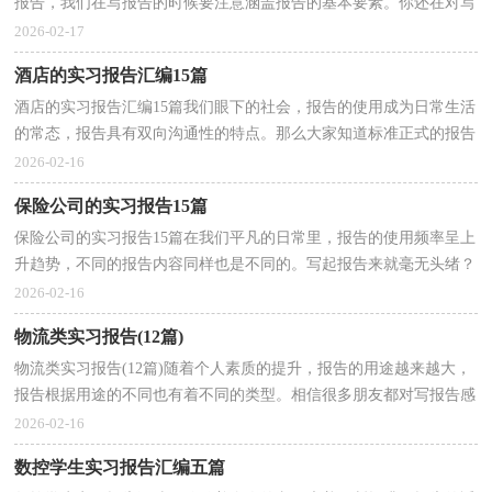
报告，我们在写报告的时候要注意涵盖报告的基本要素。你还在对写
报告感到一筹莫展吗？下面是小编为大家收集的工程...
2026-02-17
酒店的实习报告汇编15篇
酒店的实习报告汇编15篇我们眼下的社会，报告的使用成为日常生活
的常态，报告具有双向沟通性的特点。那么大家知道标准正式的报告
格式吗？下面是小编为大家收集的酒店的实习报告，供...
2026-02-16
保险公司的实习报告15篇
保险公司的实习报告15篇在我们平凡的日常里，报告的使用频率呈上
升趋势，不同的报告内容同样也是不同的。写起报告来就毫无头绪？
下面是小编帮大家整理的保险公司的实习报告，欢迎大...
2026-02-16
物流类实习报告(12篇)
物流类实习报告(12篇)随着个人素质的提升，报告的用途越来越大，
报告根据用途的不同也有着不同的类型。相信很多朋友都对写报告感
到非常苦恼吧，以下是小编为大家整理的物流类实习...
2026-02-16
数控学生实习报告汇编五篇