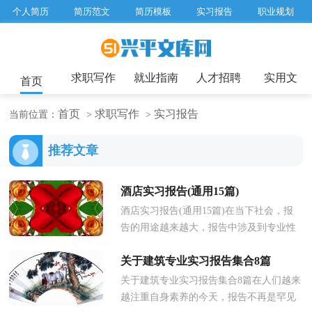
个人简历
简历范文
简历模板
实习报告
职业规划
求职面试题目
招聘选拔
绩效考核
企业文化
工作计划
工作总结
辞职报告
求职写作
就业指南
人才招聘
实用文
首页
首页
求职写作
实习报告
当前位置：
>
>
推荐文章
酒店实习报告(通用15篇)
酒店实习报告(通用15篇)在当下社会，报
告的用途越来越大，报告中涉及到专业性
术语要解释清楚。那么，报告到底怎么写
关于建筑专业实习报告集合8篇
才合适呢？以下是小编精心整理的...
关于建筑专业实习报告集合8篇在人们越来
越注重自身素养的今天，报告不再是罕见