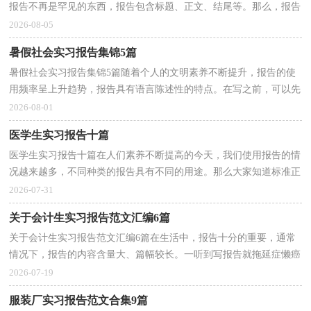
报告不再是罕见的东西，报告包含标题、正文、结尾等。那么，报告
到底怎么写才合适呢？下面是小编收集整理的建筑专业...
2026-08-05
暑假社会实习报告集锦5篇
暑假社会实习报告集锦5篇随着个人的文明素养不断提升，报告的使
用频率呈上升趋势，报告具有语言陈述性的特点。在写之前，可以先
参考范文，以下是小编精心整理的暑假社会实习报告5篇...
2026-08-01
医学生实习报告十篇
医学生实习报告十篇在人们素养不断提高的今天，我们使用报告的情
况越来越多，不同种类的报告具有不同的用途。那么大家知道标准正
式的报告格式吗？以下是小编帮大家整理的医学生实...
2026-07-31
关于会计生实习报告范文汇编6篇
关于会计生实习报告范文汇编6篇在生活中，报告十分的重要，通常
情况下，报告的内容含量大、篇幅较长。一听到写报告就拖延症懒癌
齐复发？以下是小编为大家收集的会计生实习报告6篇，供...
2026-07-19
服装厂实习报告范文合集9篇