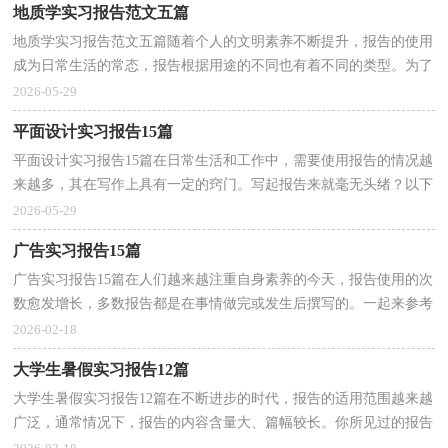
地质学实习报告范文五篇
地质学实习报告范文五篇随着个人的文明素养不断提升，报告的使用
成为日常生活的常态，报告根据用途的不同也有着不同的类型。为了
让您不再为写报告头疼，下面是小编帮大家整理的地...
2026-05-29
平面设计实习报告15篇
平面设计实习报告15篇在日常生活和工作中，需要使用报告的情况越
来越多，其在写作上具有一定的窍门。写起报告来就毫无头绪？以下
是小编整理的平面设计实习报告，欢迎大家分享。平面...
2026-05-29
广告实习报告15篇
广告实习报告15篇在人们越来越注重自身素养的今天，报告使用的次
数愈发增长，多数报告都是在事情做完或发生后撰写的。一起来参考
报告是怎么写的吧，以下是小编为大家整理的广告实...
2026-02-18
大学生暑假实习报告12篇
大学生暑假实习报告12篇在不断进步的时代，报告的适用范围越来越
广泛，通常情况下，报告的内容含量大、篇幅较长。你所见过的报告
是什么样的呢？下面是小编为大家收集的大学生暑假实...