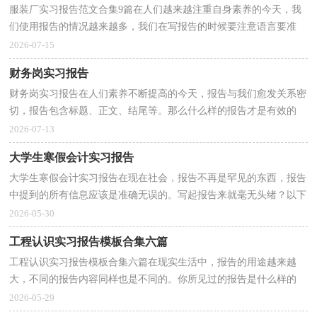
服装厂实习报告范文合集9篇在人们越来越注重自身素养的今天，我
们使用报告的情况越来越多，我们在写报告的时候要注意语言要准
确、简洁。那么一般报告是怎么写的呢？下面是小编收...
2026-07-15
财务岗实习报告
财务岗实习报告在人们素养不断提高的今天，报告与我们愈发关系密
切，报告包含标题、正文、结尾等。那么什么样的报告才是有效的
呢？以下是小编整理的财务岗实习报告，欢迎阅读与收藏...
2026-07-13
大学生寒假会计实习报告
大学生寒假会计实习报告在现在社会，报告不再是罕见的东西，报告
中提到的所有信息应该是准确无误的。写起报告来就毫无头绪？以下
是小编收集整理的大学生寒假会计实习报告，欢迎大家...
2026-05-30
工程认识实习报告模板合集六篇
工程认识实习报告模板合集六篇在现实生活中，报告的用途越来越
大，不同的报告内容同样也是不同的。你所见过的报告是什么样的
呢？以下是小编为大家收集的工程认识实习报告6篇，希望...
2026-05-29