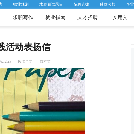
告
职业规划
求职面试题目
招聘选拔
绩效考核
企业
求职写作
就业指南
人才招聘
实用文
践活动表扬信
:12:25
阅读全文
下载本文