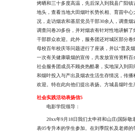
烤晒和三十多度高温，先后深入到我县广阳镇
地头，查看当地大田烟叶长势长相、育苗中心
况，走访烟农和基层党员干部30余人，调查
调查问卷20多份，并对烟农有针对性地讲解
干部群众欢迎。此外，服务团还对城区部分卷
母校百年校庆等问题进行了座谈，并以“普及
一次有关健康吸烟的宣传，共发放宣传资料百
社会服务团成员不顾炎热酷暑，实地深入到田
和烟叶投入与产出及烟农生活生存情况，传播
欢迎。特在此向他们提出表扬。方城县烟叶生
社会实践活动表扬信5
电影学院领导：
20xx年9月18日我们太申祥和山庄(国
表05专升本的学生参加。在刘季院长及老师