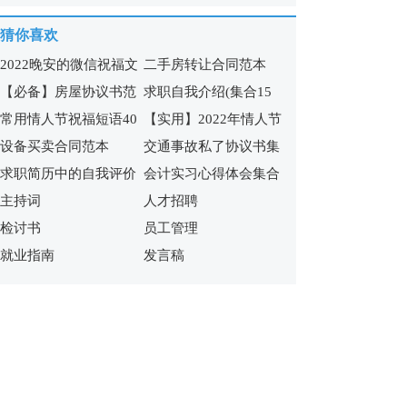
14篇)
15篇)
猜你喜欢
2022晚安的微信祝福文
二手房转让合同范本
【必备】房屋协议书范
求职自我介绍(集合15
案
常用情人节祝福短语40
【实用】2022年情人节
文锦集九篇
篇)
设备买卖合同范本
交通事故私了协议书集
条
祝福短语汇编65句
求职简历中的自我评价
会计实习心得体会集合
合7篇
主持词
人才招聘
合集15篇
15篇
检讨书
员工管理
就业指南
发言稿