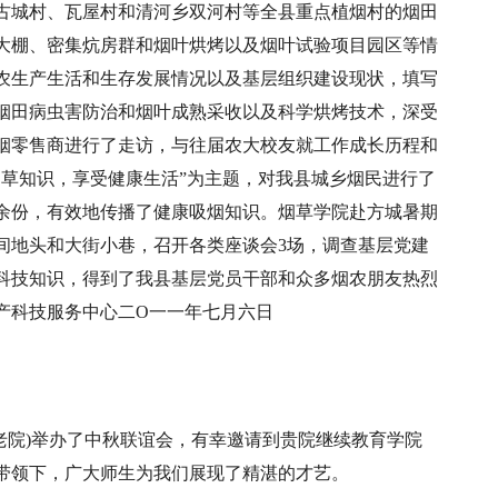
古城村、瓦屋村和清河乡双河村等全县重点植烟村的烟田
大棚、密集炕房群和烟叶烘烤以及烟叶试验项目园区等情
烟农生产生活和生存发展情况以及基层组织建设现状，填写
了烟田病虫害防治和烟叶成熟采收以及科学烘烤技术，深受
烟零售商进行了走访，与往届农大校友就工作成长历程和
烟草知识，享受健康生活”为主题，对我县城乡烟民进行了
余份，有效地传播了健康吸烟知识。烟草学院赴方城暑期
间地头和大街小巷，召开各类座谈会3场，调查基层党建
科技知识，得到了我县基层党员干部和众多烟农朋友热烈
产科技服务中心二O一一年七月六日
际敬老院)举办了中秋联谊会，有幸邀请到贵院继续教育学院
的带领下，广大师生为我们展现了精湛的才艺。