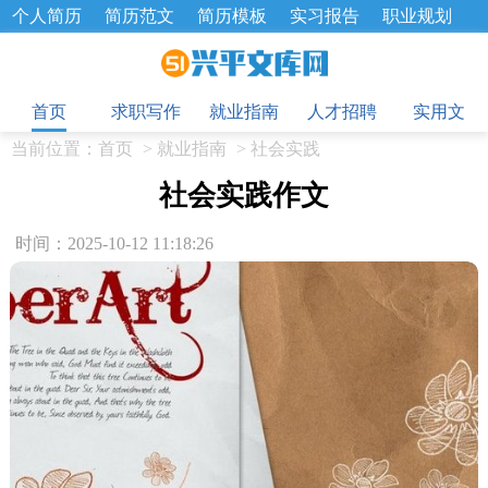
个人简历
简历范文
简历模板
实习报告
职业规划
求职面试题
招聘选拔
绩效考核
企业文化
工作计划
目
工作总结
辞职报告
首页
求职写作
就业指南
人才招聘
实用文
当前位置：
首页
>
就业指南
>
社会实践
社会实践作文
时间：2025-10-12 11:18:26