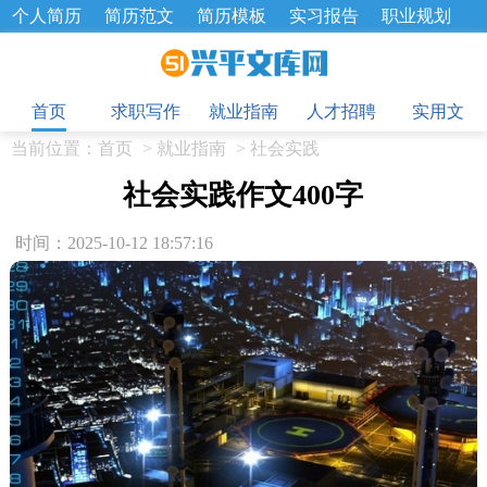
个人简历
简历范文
简历模板
实习报告
职业规划
求职面试题
招聘选拔
绩效考核
企业文化
工作计划
目
工作总结
辞职报告
首页
求职写作
就业指南
人才招聘
实用文
当前位置：
首页
>
就业指南
>
社会实践
社会实践作文400字
时间：2025-10-12 18:57:16