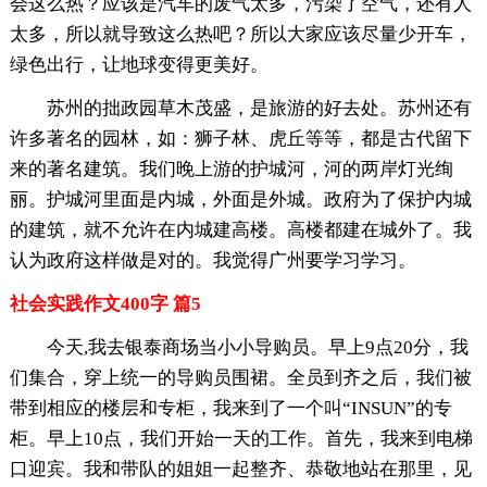
会这么热？应该是汽车的废气太多，污染了空气，还有人
太多，所以就导致这么热吧？所以大家应该尽量少开车，
绿色出行，让地球变得更美好。
苏州的拙政园草木茂盛，是旅游的好去处。苏州还有
许多著名的园林，如：狮子林、虎丘等等，都是古代留下
来的著名建筑。我们晚上游的护城河，河的两岸灯光绚
丽。护城河里面是内城，外面是外城。政府为了保护内城
的建筑，就不允许在内城建高楼。高楼都建在城外了。我
认为政府这样做是对的。我觉得广州要学习学习。
社会实践作文400字 篇5
今天,我去银泰商场当小小导购员。早上9点20分，我
们集合，穿上统一的导购员围裙。全员到齐之后，我们被
带到相应的楼层和专柜，我来到了一个叫“INSUN”的专
柜。早上10点，我们开始一天的工作。首先，我来到电梯
口迎宾。我和带队的姐姐一起整齐、恭敬地站在那里，见