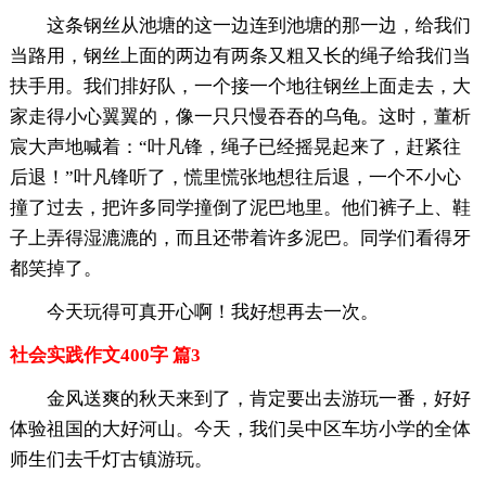
这条钢丝从池塘的这一边连到池塘的那一边，给我们
当路用，钢丝上面的两边有两条又粗又长的绳子给我们当
扶手用。我们排好队，一个接一个地往钢丝上面走去，大
家走得小心翼翼的，像一只只慢吞吞的乌龟。这时，董析
宸大声地喊着：“叶凡锋，绳子已经摇晃起来了，赶紧往
后退！”叶凡锋听了，慌里慌张地想往后退，一个不小心
撞了过去，把许多同学撞倒了泥巴地里。他们裤子上、鞋
子上弄得湿漉漉的，而且还带着许多泥巴。同学们看得牙
都笑掉了。
今天玩得可真开心啊！我好想再去一次。
社会实践作文400字 篇3
金风送爽的秋天来到了，肯定要出去游玩一番，好好
体验祖国的大好河山。今天，我们吴中区车坊小学的全体
师生们去千灯古镇游玩。