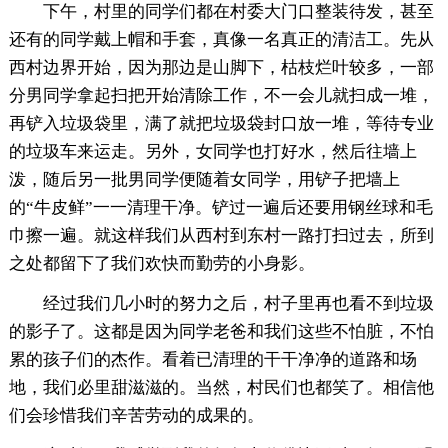
下午，村里的同学们都在村委大门口整装待发，甚至
还有的同学戴上帽和手套，真像一名真正的清洁工。先从
西村边界开始，因为那边是山脚下，枯枝烂叶较多，一部
分男同学拿起扫把开始清除工作，不一会儿就扫成一堆，
再铲入垃圾袋里，满了就把垃圾袋封口放一堆，等待专业
的垃圾车来运走。另外，女同学也打好水，然后往墙上
泼，随后另一批男同学便随着女同学，用铲子把墙上
的“牛皮鲜”一一清理干净。铲过一遍后还要用钢丝球和毛
巾擦一遍。就这样我们从西村到东村一路打扫过去，所到
之处都留下了我们欢快而勤劳的小身影。
经过我们几小时的努力之后，村子里再也看不到垃圾
的影子了。这都是因为同学老爸和我们这些不怕脏，不怕
累的孩子们的杰作。看着已清理的干干净净的道路和场
地，我们必里甜滋滋的。当然，村民们也都笑了。相信他
们会珍惜我们辛苦劳动的成果的。