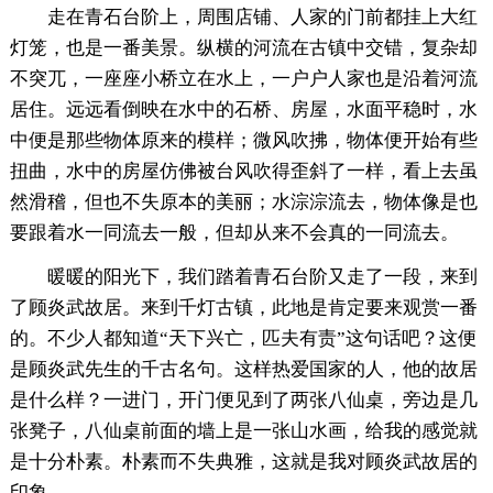
走在青石台阶上，周围店铺、人家的门前都挂上大红
灯笼，也是一番美景。纵横的河流在古镇中交错，复杂却
不突兀，一座座小桥立在水上，一户户人家也是沿着河流
居住。远远看倒映在水中的石桥、房屋，水面平稳时，水
中便是那些物体原来的模样；微风吹拂，物体便开始有些
扭曲，水中的房屋仿佛被台风吹得歪斜了一样，看上去虽
然滑稽，但也不失原本的美丽；水淙淙流去，物体像是也
要跟着水一同流去一般，但却从来不会真的一同流去。
暖暖的阳光下，我们踏着青石台阶又走了一段，来到
了顾炎武故居。来到千灯古镇，此地是肯定要来观赏一番
的。不少人都知道“天下兴亡，匹夫有责”这句话吧？这便
是顾炎武先生的千古名句。这样热爱国家的人，他的故居
是什么样？一进门，开门便见到了两张八仙桌，旁边是几
张凳子，八仙桌前面的墙上是一张山水画，给我的感觉就
是十分朴素。朴素而不失典雅，这就是我对顾炎武故居的
印象。