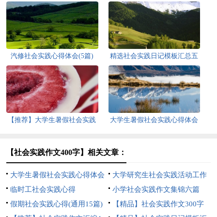
汽修社会实践心得体会(5篇)
精选社会实践日记模板汇总五
篇
【推荐】大学生暑假社会实践
大学生暑假社会实践心得体会
心得体会
【热】
【社会实践作文400字】相关文章：
大学生暑假社会实践心得体会
大学研究生社会实践活动工作
【推荐】
临时工社会实践心得
总结
小学社会实践作文集锦六篇
假期社会实践心得(通用15篇)
【精品】社会实践作文300字