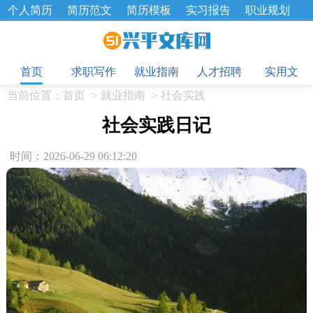
个人简历
简历范文
简历模板
实习报告
职业规划
求职面试题
招聘选拔
绩效考核
企业文化
工作计划
目
工作总结
辞职报告
首页
求职写作
就业指南
人才招聘
实用文
当前位置：
首页
>
就业指南
>
社会实践
社会实践日记
时间：2026-06-29 06:12:20