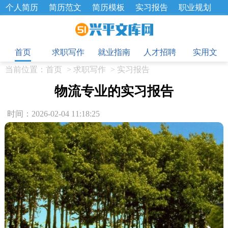
个人简历
简历范文
简历模板
实习报告
职业规划
求职面试题
招聘选拔
绩效考核
企业文化
工作计划
目
工作总结
辞职报告
首页
求职写作
就业指南
人才招聘
实用文
当前位置：
首页
>
求职写作
>
实习报告
物流专业的实习报告
时间：2026-02-04 11:18:25