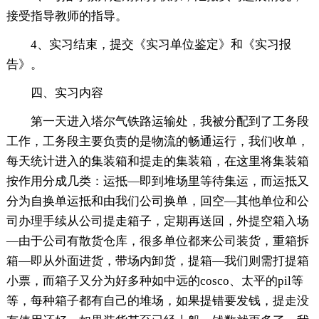
接受指导教师的指导。
4、实习结束，提交《实习单位鉴定》和《实习报
告》。
四、实习内容
第一天进入塔尔气铁路运输处，我被分配到了工务段
工作，工务段主要负责的是物流的畅通运行，我们收单，
每天统计进入的集装箱和提走的集装箱，在这里将集装箱
按作用分成几类：运抵—即到堆场里等待集运，而运抵又
分为自换单运抵和由我们公司换单，回空—其他单位和公
司办理手续从公司提走箱子，定期再送回，外提空箱入场
—由于公司有散货仓库，很多单位都来公司装货，重箱拆
箱—即从外面进货，带场内卸货，提箱—我们则需打提箱
小票，而箱子又分为好多种如中远的cosco、太平的pil等
等，每种箱子都有自己的堆场，如果提错要发钱，提走没