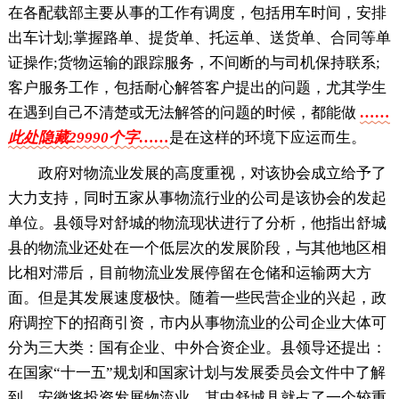
在各配载部主要从事的工作有调度，包括用车时间，安排
出车计划;掌握路单、提货单、托运单、送货单、合同等单
证操作;货物运输的跟踪服务，不间断的与司机保持联系;
客户服务工作，包括耐心解答客户提出的问题，尤其学生
在遇到自己不清楚或无法解答的问题的时候，都能做
……
此处隐藏29990个字……
是在这样的环境下应运而生。
政府对物流业发展的高度重视，对该协会成立给予了
大力支持，同时五家从事物流行业的公司是该协会的发起
单位。县领导对舒城的物流现状进行了分析，他指出舒城
县的物流业还处在一个低层次的发展阶段，与其他地区相
比相对滞后，目前物流业发展停留在仓储和运输两大方
面。但是其发展速度极快。随着一些民营企业的兴起，政
府调控下的招商引资，市内从事物流业的公司企业大体可
分为三大类：国有企业、中外合资企业。县领导还提出：
在国家“十一五”规划和国家计划与发展委员会文件中了解
到，安徽将投资发展物流业，其中舒城县就占了一个较重