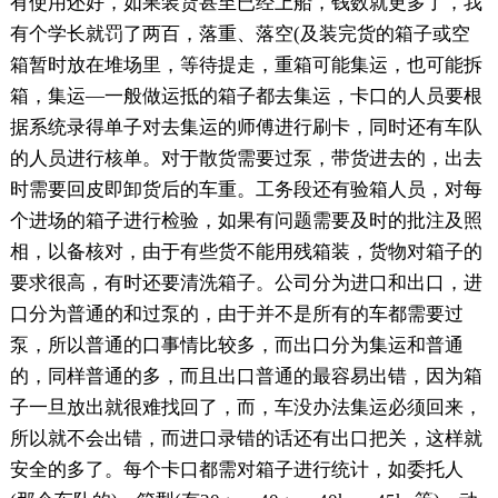
有使用还好，如果装货甚至已经上船，钱数就更多了，我
有个学长就罚了两百，落重、落空(及装完货的箱子或空
箱暂时放在堆场里，等待提走，重箱可能集运，也可能拆
箱，集运—一般做运抵的箱子都去集运，卡口的人员要根
据系统录得单子对去集运的师傅进行刷卡，同时还有车队
的人员进行核单。对于散货需要过泵，带货进去的，出去
时需要回皮即卸货后的车重。工务段还有验箱人员，对每
个进场的箱子进行检验，如果有问题需要及时的批注及照
相，以备核对，由于有些货不能用残箱装，货物对箱子的
要求很高，有时还要清洗箱子。公司分为进口和出口，进
口分为普通的和过泵的，由于并不是所有的车都需要过
泵，所以普通的口事情比较多，而出口分为集运和普通
的，同样普通的多，而且出口普通的最容易出错，因为箱
子一旦放出就很难找回了，而，车没办法集运必须回来，
所以就不会出错，而进口录错的话还有出口把关，这样就
安全的多了。每个卡口都需对箱子进行统计，如委托人