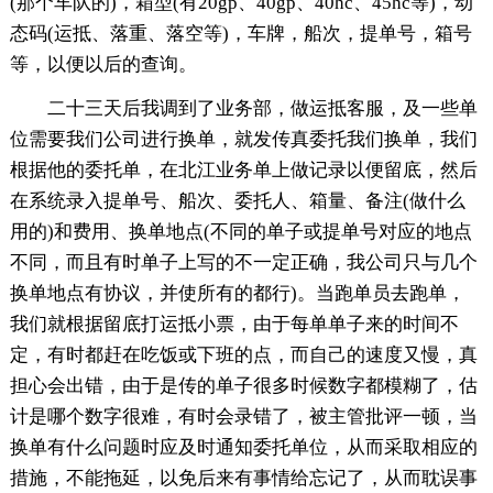
(那个车队的)，箱型(有20gp、40gp、40hc、45hc等)，动
态码(运抵、落重、落空等)，车牌，船次，提单号，箱号
等，以便以后的查询。
二十三天后我调到了业务部，做运抵客服，及一些单
位需要我们公司进行换单，就发传真委托我们换单，我们
根据他的委托单，在北江业务单上做记录以便留底，然后
在系统录入提单号、船次、委托人、箱量、备注(做什么
用的)和费用、换单地点(不同的单子或提单号对应的地点
不同，而且有时单子上写的不一定正确，我公司只与几个
换单地点有协议，并使所有的都行)。当跑单员去跑单，
我们就根据留底打运抵小票，由于每单单子来的时间不
定，有时都赶在吃饭或下班的点，而自己的速度又慢，真
担心会出错，由于是传的单子很多时候数字都模糊了，估
计是哪个数字很难，有时会录错了，被主管批评一顿，当
换单有什么问题时应及时通知委托单位，从而采取相应的
措施，不能拖延，以免后来有事情给忘记了，从而耽误事