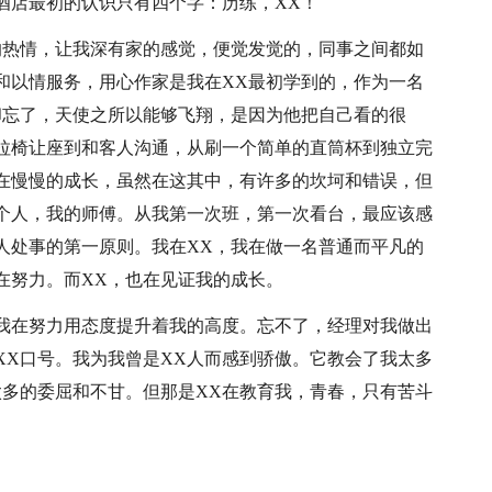
酒店最初的认识只有四个字：历练，XX！
的热情，让我深有家的感觉，便觉发觉的，同事之间都如
和以情服务，用心作家是我在XX最初学到的，作为一名
却忘了，天使之所以能够飞翔，是因为他把自己看的很
拉椅让座到和客人沟通，从刷一个简单的直筒杯到独立完
在慢慢的成长，虽然在这其中，有许多的坎坷和错误，但
个人，我的师傅。从我第一次班，第一次看台，最应该感
人处事的第一原则。我在XX，我在做一名普通而平凡的
在努力。而XX，也在见证我的成长。
我在努力用态度提升着我的高度。忘不了，经理对我做出
XX口号。我为我曾是XX人而感到骄傲。它教会了我太多
太多的委屈和不甘。但那是XX在教育我，青春，只有苦斗