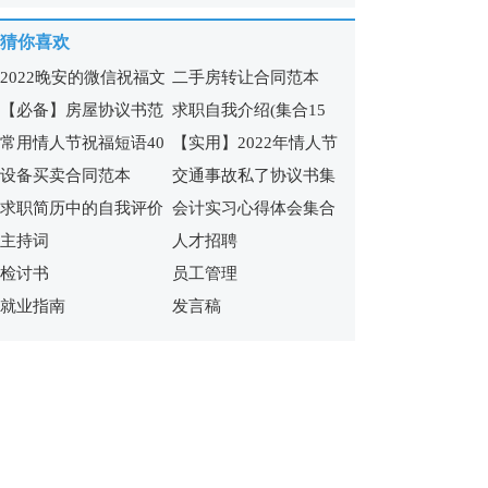
猜你喜欢
2022晚安的微信祝福文
二手房转让合同范本
【必备】房屋协议书范
求职自我介绍(集合15
案
常用情人节祝福短语40
【实用】2022年情人节
文锦集九篇
篇)
设备买卖合同范本
交通事故私了协议书集
条
祝福短语汇编65句
求职简历中的自我评价
会计实习心得体会集合
合7篇
主持词
人才招聘
合集15篇
15篇
检讨书
员工管理
就业指南
发言稿