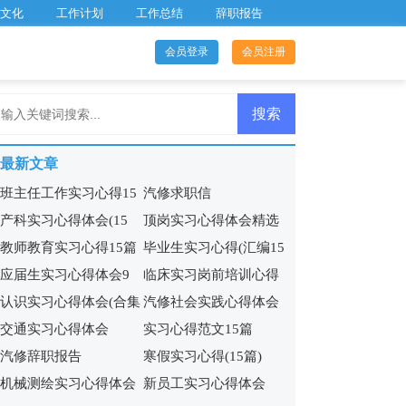
文化
工作计划
工作总结
辞职报告
会员登录
会员注册
最新文章
班主任工作实习心得15
汽修求职信
产科实习心得体会(15
顶岗实习心得体会精选
篇
教师教育实习心得15篇
毕业生实习心得(汇编15
篇)
15篇
应届生实习心得体会9
临床实习岗前培训心得
篇)
认识实习心得体会(合集
汽修社会实践心得体会
篇
体会
交通实习心得体会
实习心得范文15篇
15篇)
(5篇)
汽修辞职报告
寒假实习心得(15篇)
机械测绘实习心得体会
新员工实习心得体会