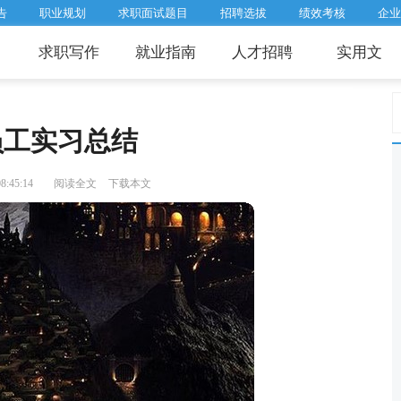
告
职业规划
求职面试题目
招聘选拔
绩效考核
企业
求职写作
就业指南
人才招聘
实用文
员工实习总结
:45:14
阅读全文
下载本文