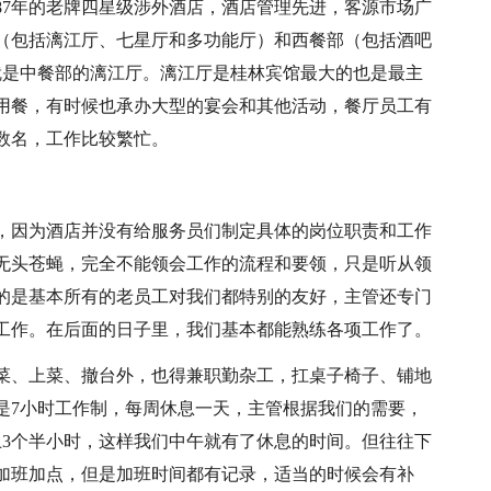
87年的老牌四星级涉外酒店，酒店管理先进，客源市场广
（包括漓江厅、七星厅和多功能厅）和西餐部（包括酒吧
就是中餐部的漓江厅。漓江厅是桂林宾馆最大的也是最主
用餐，有时候也承办大型的宴会和其他活动，餐厅员工有
数名，工作比较繁忙。
，因为酒店并没有给服务员们制定具体的岗位职责和工作
无头苍蝇，完全不能领会工作的流程和要领，只是听从领
的是基本所有的老员工对我们都特别的友好，主管还专门
工作。在后面的日子里，我们基本都能熟练各项工作了。
菜、上菜、撤台外，也得兼职勤杂工，扛桌子椅子、铺地
是7小时工作制，每周休息一天，主管根据我们的需要，
上3个半小时，这样我们中午就有了休息的时间。但往往下
加班加点，但是加班时间都有记录，适当的时候会有补