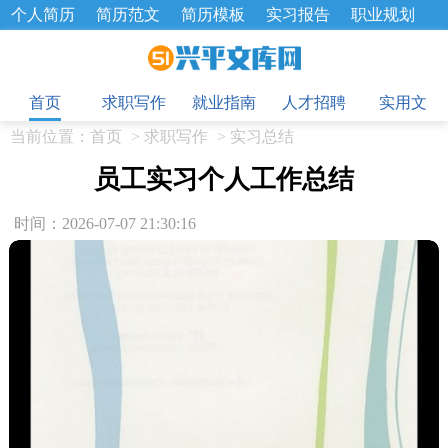
个人简历
简历范文
简历模板
实习报告
职业规划
求职面试题
招聘选拔
绩效考核
企业文化
工作计划
目
工作总结
辞职报告
首页
求职写作
就业指南
人才招聘
实用文
当前位置：
首页
>
求职写作
>
实习总结
员工实习个人工作总结
时间：2026-07-07 21:30:16