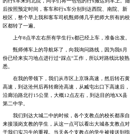
的行x车来到北院，同学们将一包包的行x搬运到车上。随
后按照预定时间，客车和行x车分别到达西院、南院、新
校区，整个早上我和客车司机甄师傅几乎把师大所有的校
区都转了一遍。
上午8点半左右所有学生行x都已经上车，准备出发。
甄师傅车上的导航坏了，向我询问路线，因为我6月
份已经来实习地点进行过“踩点”工作，所以对路线比较熟
悉。
在我的带领下，我们从市区上京珠高速，然后转石黄
高速，到达沧州后再转廊沧高速，从臧屯出口下高速后，
沿廊泊路北行15公里，大概12点左右，到达目的地XX县
第二中学。
我们到达大城二中的时候，各个支教点的校长都亲自
来接顶岗支教的学生，从这一点可以看出大城各支教点对
于我们实习生的重视。当天各个支教点的学生被接送到指