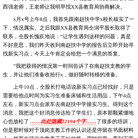
西强老师，王老师让我明早找XX县教育局协商解决。
x月x号上午8点，我首先跟南赵扶中学x校长核实了一
下，情况属实。之后我跟XX县教育局仝润平股长取得了
联系，仝股长愧疚地说：“让学生遇到这样的问题，真是
不好意思，我们昨天收到南赵扶中学的报告后立即开始寻
找新实习点，今天上午肯定会给您一个满意的答复。
”我把获得的情况第一时间告诉了在南赵扶支教的学
生，并让他们准备收拾行x，做好随时转移的准备。
上午10点，仝股长打电话说新实习点已经找好，只是
需要给他点时间为实习生准备床铺和生活用品，下午4点
左右，新实习点会派车去南赵扶中学接实习生。得到这个
消息，我把这个好消息传达给了学生们，原本那颗紧绷地
心也放松了
……此处隐藏22194个字……
了很多的培训，
但是那时候对于顶岗支教工作的认识还是停留在书面材料