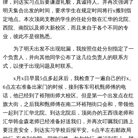
律，到达实习点后要谦虚礼貌，真诚待人。并再次强调了
明天集合出发的时间，要求学生在规定时间将行x搬到指
定地点。本次顶岗支教的学生的住处分散在汇华的北院、
西院、南院以及师大新校区，而且来自于各个不同的专
业，彼此不是很熟悉。
为了明天出发不出现纰漏，我按照住处分别指定了一
个负责人，并向其他同学公布了这几位负责人的联系方
式，以便于出现问题及时联系。
x月x日早晨5点多起床后，我检查了一遍自己的行x。
6点左右准备出家门的时候，接到客车司机甄师傅的电
话，他已经到了裕翔街师大校区。但是第一个出发点在红
旗大街，之后我和甄师傅在南二环裕翔街口会和，带领他
一起到了汇华北院。到达北院后，顶岗办的王西强老师和
汇华韩金森老师已经准备好送我们，并再次叮嘱我们路上
要注意安全，到达实习学校后报平安。6点半左右邮政局