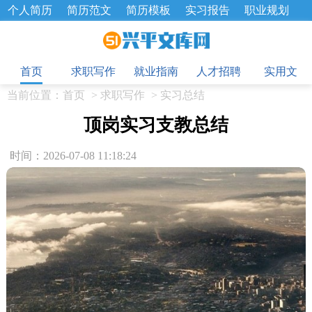
个人简历
简历范文
简历模板
实习报告
职业规划
求职面试题
招聘选拔
绩效考核
企业文化
工作计划
目
工作总结
辞职报告
首页
求职写作
就业指南
人才招聘
实用文
当前位置：
首页
>
求职写作
>
实习总结
顶岗实习支教总结
时间：2026-07-08 11:18:24