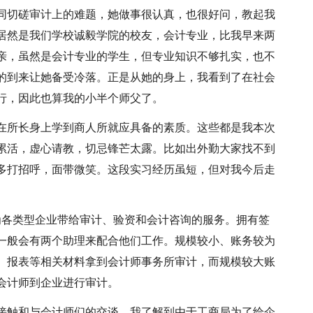
同切磋审计上的难题，她做事很认真，也很好问，教起我
居然是我们学校诚毅学院的校友，会计专业，比我早来两
亲，虽然是会计专业的学生，但专业知识不够扎实，也不
的到来让她备受冷落。正是从她的身上，我看到了在社会
行，因此也算我的小半个师父了。
在所长身上学到商人所就应具备的素质。这些都是我本次
累活，虚心请教，切忌锋芒太露。比如出外勤大家找不到
多打招呼，面带微笑。这段实习经历虽短，但对我今后走
为各类型企业带给审计、验资和会计咨询的服务。拥有签
一般会有两个助理来配合他们工作。规模较小、账务较为
、报表等相关材料拿到会计师事务所审计，而规模较大账
会计师到企业进行审计。
接触和与会计师们的交谈，我了解到由于工商局为了给企