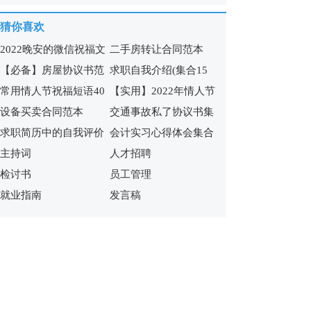
篇
猜你喜欢
2022晚安的微信祝福文
二手房转让合同范本
【必备】房屋协议书范
求职自我介绍(集合15
案
常用情人节祝福短语40
【实用】2022年情人节
文锦集九篇
篇)
设备买卖合同范本
交通事故私了协议书集
条
祝福短语汇编65句
求职简历中的自我评价
会计实习心得体会集合
合7篇
主持词
人才招聘
合集15篇
15篇
检讨书
员工管理
就业指南
发言稿