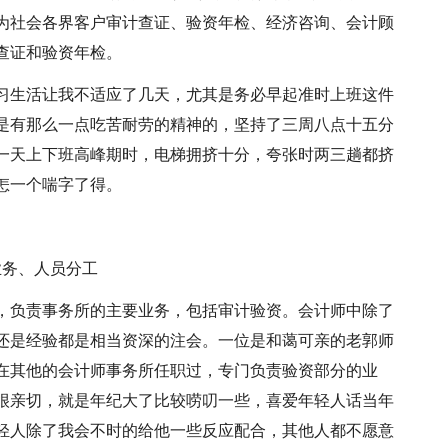
为社会各界客户审计查证、验资年检、经济咨询、会计顾
查证和验资年检。
习生活让我不适应了几天，尤其是务必早起准时上班这件
是有那么一点吃苦耐劳的精神的，坚持了三周八点十五分
一天上下班高峰期时，电梯拥挤十分，夸张时两三趟都挤
怎一个喘字了得。
业务、人员分工
师，负责事务所的主要业务，包括审计验资。会计师中除了
还是经验都是相当资深的注会。一位是和蔼可亲的老郭师
在其他的会计师事务所任职过，专门负责验资部分的业
很亲切，就是年纪大了比较唠叨一些，喜爱年轻人话当年
轻人除了我会不时的给他一些反应配合，其他人都不愿意