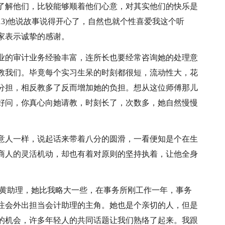
了解他们，比较能够顺着他们心意，对其实他们的快乐是
13)他说故事说得开心了，自然也就个性喜爱我这个听
家表示诚挚的感谢。
业的审计业务经验丰富，连所长也要经常咨询她的处理意
教我们。毕竟每个实习生呆的时刻都很短，流动性大，花
分担，相反教多了反而增加她的负担。想从这位师傅那儿
好问，你真心向她请教，时刻长了，次数多，她自然慢慢
意人一样，说起话来带着八分的圆滑，一看便知是个在生
商人的灵活机动，却也有着对原则的坚持执着，让他全身
小黄助理，她比我略大一些，在事务所刚工作一年，事务
注会外出担当会计助理的主角。她也是个亲切的人，但是
的机会，许多年轻人的共同话题让我们熟络了起来。我跟