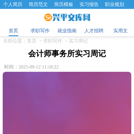
个人简历
简历范文
简历模板
实习报告
职业规划
求职面试题
招聘选拔
绩效考核
企业文化
工作计划
目
工作总结
辞职报告
首页
求职写作
就业指南
人才招聘
实用文
当前位置：
首页
>
求职写作
>
实习周记
会计师事务所实习周记
时间：2025-09-12 11:18:22