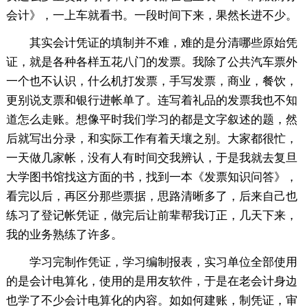
会计》，一上车就看书。一段时间下来，果然长进不少。
其实会计凭证的填制并不难，难的是分清哪些原始凭
证，就是各种各样五花八门的发票。我除了公共汽车票外
一个也不认识，什么机打发票，手写发票，商业，餐饮，
更别说支票和银行进帐单了。连写着礼品的发票我也不知
道怎么走账。想像平时我们学习的都是文字叙述的题，然
后就写出分录，和实际工作有着天壤之别。大家都很忙，
一天做几家帐，没有人有时间交我辨认，于是我就去复旦
大学图书馆找这方面的书，找到一本《发票知识问答》，
看完以后，再区分那些票据，思路清晰多了，后来自己也
练习了登记帐凭证，做完后让前辈帮我订正，几天下来，
我的业务熟练了许多。
学习完制作凭证，学习编制报表，实习单位全部使用
的是会计电算化，使用的是用友软件，于是在老会计身边
也学了不少会计电算化的内容。如如何建账，制凭证，审