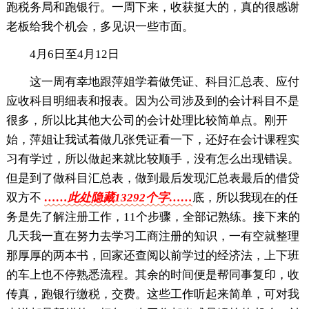
跑税务局和跑银行。一周下来，收获挺大的，真的很感谢
老板给我个机会，多见识一些市面。
4月6日至4月12日
这一周有幸地跟萍姐学着做凭证、科目汇总表、应付
应收科目明细表和报表。因为公司涉及到的会计科目不是
很多，所以比其他大公司的会计处理比较简单点。刚开
始，萍姐让我试着做几张凭证看一下，还好在会计课程实
习有学过，所以做起来就比较顺手，没有怎么出现错误。
但是到了做科目汇总表，做到最后发现汇总表最后的借贷
双方不
……此处隐藏13292个字……
底，所以我现在的任
务是先了解注册工作，11个步骤，全部记熟练。接下来的
几天我一直在努力去学习工商注册的知识，一有空就整理
那厚厚的两本书，回家还查阅以前学过的经济法，上下班
的车上也不停熟悉流程。其余的时间便是帮同事复印，收
传真，跑银行缴税，交费。这些工作听起来简单，可对我