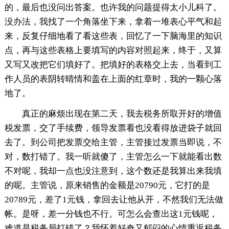
的，最后也没问出答案。也许我的问题提得太小儿科了。
没办法，我找了一个角落坐下来，拿着一堆表心平气和起
来，反复仔细地看了看这些表，回忆了一下脑海里的知识
点，再与这些表格上要填写的内容对照起来，终于，又算
又写又改把它们填好了。把填好的表格交上去，当看到工
作人员的表阴转晴情和盖在上面的红章时，我的一颗心落
地了。
真正的麻烦出现在第二天，我去税务所取开好的增值
税发票，交了手续费，领导发票看也没看得放进袋子就回
去了。到公司把发票交给主管，主管接过发票当即说，不
对，数打错了。我一听就傻了，主管怎么一下就能看出数
不对呢，我却一点也没注意到，这个数还是我算出来我填
的呢。主管说，原来销售的金额是20790元，它打的是
20789元，差了1元钱，拿回去让他从开，不然我们无法做
帐。是呀，差一分钱也不行。可怎么会查出这1元钱呢，
难道是税务局打错了？我怀着好奇又郁闷的心情重返税务