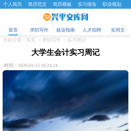
个人简历
简历范文
简历模板
实习报告
职业规划
求职面试题
招聘选拔
绩效考核
企业文化
工作计划
目
工作总结
辞职报告
首页
求职写作
就业指南
人才招聘
实用文
当前位置：
首页
>
求职写作
>
实习周记
大学生会计实习周记
时间：2026-01-15 16:24:24