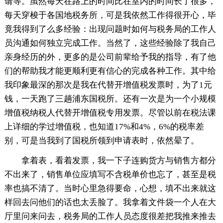
请等。虽然每天在路上的时间比在室内的时间长了很多，
每天穿梭于各国地税务所，可是我依然工作得很开心，毕
竟我得到了么多经验：出现问题时如何与税务局的工作人
员沟通如何独立完成工作。当然了，这些经验除了我自己
亲身经历的外，更多的是公司前辈给予我的指导，有了他
们的帮助我才能更顺利更有信心的完成各种工作。其中给
我印象最深的那次是我在代替开增值税发票时，为了1元
钱，一天跑了三趟浦东国税所。还有一次是为一个小规模
增值税纳税人代替开增值税专用发票。尽管以前在税法课
上详细的学过增值税，也知道17%和4%，6%的税率差
别，可是当我到了国税所领到申请表时，依然晕了。
拿着表，看着发票，我一下子连购货方与销售方都分
不出来了，销售单位应填写不含税单价也忘了，甚至是税
率也搞不清了。当时心里急得要命，心想，填不出来就这
样回去问他们的话也太丢脸了。我拿着文件袋一个人在大
厅里问来问去，税务局的工作人员态度很差把我推来推去