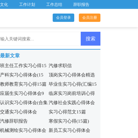
文化
工作计划
工作总结
辞职报告
会员登录
会员注册
最新文章
班主任工作实习心得15
汽修求职信
产科实习心得体会(15
顶岗实习心得体会精选
篇
教师教育实习心得15篇
毕业生实习心得(汇编15
篇)
15篇
应届生实习心得体会9
临床实习岗前培训心得
篇)
认识实习心得体会(合集
汽修社会实践心得体会
篇
体会
交通实习心得体会
实习心得范文15篇
15篇)
(5篇)
汽修辞职报告
寒假实习心得(15篇)
机械测绘实习心得体会
新员工实习心得体会