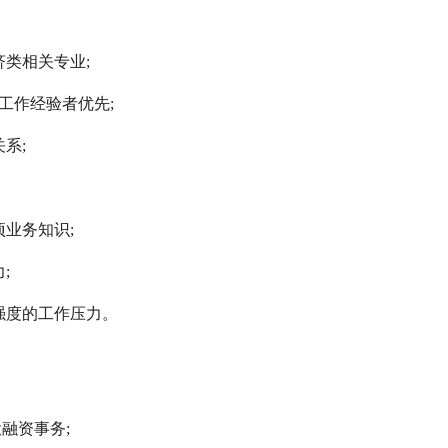
济类相关专业;
工作经验者优先;
系;
项业务知识;
;
强度的工作压力。
融资事务;