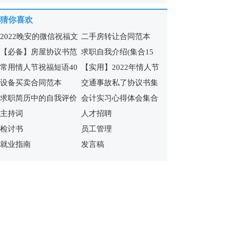
猜你喜欢
2022晚安的微信祝福文
二手房转让合同范本
【必备】房屋协议书范
求职自我介绍(集合15
案
常用情人节祝福短语40
【实用】2022年情人节
文锦集九篇
篇)
设备买卖合同范本
交通事故私了协议书集
条
祝福短语汇编65句
求职简历中的自我评价
会计实习心得体会集合
合7篇
主持词
人才招聘
合集15篇
15篇
检讨书
员工管理
就业指南
发言稿