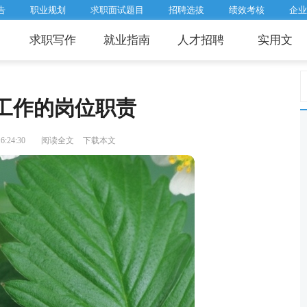
告
职业规划
求职面试题目
招聘选拔
绩效考核
企业
求职写作
就业指南
人才招聘
实用文
工作的岗位职责
:24:30
阅读全文
下载本文