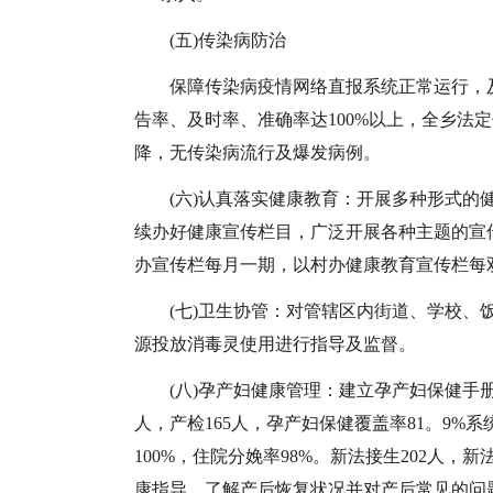
(五)传染病防治
保障传染病疫情网络直报系统正常运行，
告率、及时率、准确率达100%以上，全乡法
降，无传染病流行及爆发病例。
(六)认真落实健康教育：开展多种形式
续办好健康宣传栏目，广泛开展各种主题的宣传
办宣传栏每月一期，以村办健康教育宣传栏每双
(七)卫生协管：对管辖区内街道、学校、
源投放消毒灵使用进行指导及监督。
(八)孕产妇健康管理：建立孕产妇保健手册，
人，产检165人，孕产妇保健覆盖率81。9%系
100%，住院分娩率98%。新法接生202人，
康指导，了解产后恢复状况并对产后常见的问题