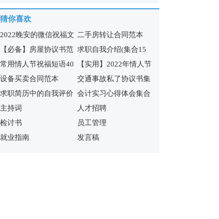
15篇
猜你喜欢
2022晚安的微信祝福文
二手房转让合同范本
【必备】房屋协议书范
求职自我介绍(集合15
案
常用情人节祝福短语40
【实用】2022年情人节
文锦集九篇
篇)
设备买卖合同范本
交通事故私了协议书集
条
祝福短语汇编65句
求职简历中的自我评价
会计实习心得体会集合
合7篇
主持词
人才招聘
合集15篇
15篇
检讨书
员工管理
就业指南
发言稿