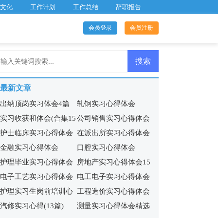
文化
工作计划
工作总结
辞职报告
会员登录
会员注册
最新文章
出纳顶岗实习体会4篇
轧钢实习心得体会
实习收获和体会(合集15
公司销售实习心得体会
护士临床实习心得体会
在派出所实习心得体会
篇)
15篇
金融实习心得体会
口腔实习心得体会
9篇
护理毕业实习心得体会
房地产实习心得体会15
电子工艺实习心得体会
电工电子实习心得体会
15篇
篇
护理实习生岗前培训心
工程造价实习心得体会
(集合11篇)
13篇
汽修实习心得(13篇)
测量实习心得体会精选
得体会5篇
合集15篇