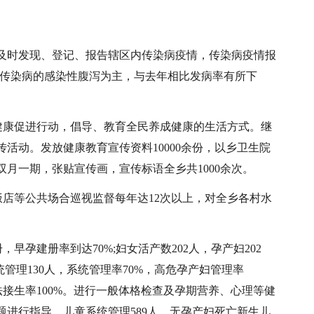
及时发现、登记、报告辖区内传染病疫情，传染病疫情报
定传染病的感染性腹泻为主，与去年相比发病率有所下
的健康促进行动，倡导、教育全民养成健康的生活方式。继
活动。发放健康教育宣传资料10000余份，以乡卫生院
月一期，张贴宣传画，宣传标语全乡共1000余次。
饭店等公共场合巡视监督每年达12次以上，对全乡各村水
早孕建册率到达70%;妇女活产数202人，孕产妇202
统管理130人，系统管理率70%，高危孕产妇管理率
新法接生率100%。进行一般体格检查及孕期营养、心理等健
进行指导。儿童系统管理589人，无孕产妇死亡新生儿