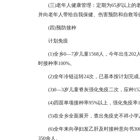
(三)老年人健康管理：定期为65岁以上的
并向老年人带给自我保健、伤害预防和自救等
(四)预防接种
计划免疫
(1)全乡0—7岁儿童1568人，今年出生20
时接种率100%。
(2)全年冷链运转24次，已基本按计划完成
(3)0—3岁儿童脊灰强化免疫二次，应种152
(4)四苗单项接种率95%以上，强化免疫率1
(5)在全乡全面展开，查出免疫史不祥小学
(6)全年来向孕妇发乙肝及时接种意向书3
350余人。