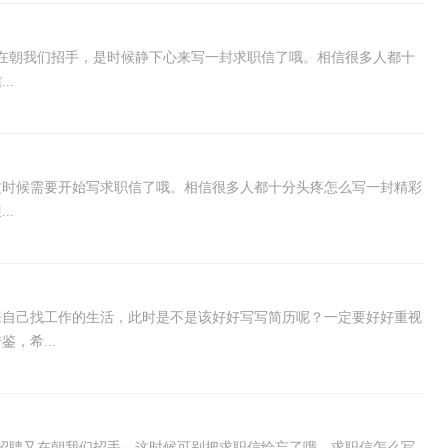
在朝我们招手，是时候静下心来写一封求职信了哦。相信很多人都十
..
这时候需要开始写求职信了哦。相信很多人都十分头疼怎么写一封精彩
..
来自己找工作的生活，此时是不是该好好写写简历呢？一定要好好重视
，希...
招聘又在朝我们招手，这时候可别把求职信给忘了哦。求职信怎么写