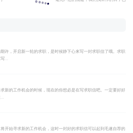
起
悄悄来临，这时一封好的求职信可以起
到毛遂自荐的作用哦。求职信怎样写...
的期许，开启新一轮的求职，是时候静下心来写一封求职信了哦。求职
...
寻求新的工作机会的时候，现在的你想必是在写求职信吧。一定要好好
..
又将开始寻求新的工作机会，这时一封好的求职信可以起到毛遂自荐的