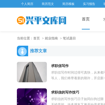
个人简历
简历范文
简历模板
实习报告
首页
当前位置：
首页
>
就业指南
>
笔试题目
推荐文章
求职信写作
求职信写作时间过得可真快，从来都
等人，我们将带着新的期许，开启新
轮的求职，是时候静下心来写一封求
信了哦。求职信怎么写才不会千篇一
求职信的写作技巧
呢...
求职信的写作技巧日子如同白驹过隙
不经意间，许多朋友又将开始寻求新