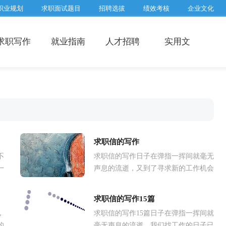
职业规划
求职面试题目
招聘选拔
绩效考核
企业文化
求职写作
就业指南
人才招聘
实用文
求职信的写作
不
求职信的写作日子在弹指一挥间就毫无
一
声息的流逝，又到了寻求新的工作机会
职
的时候，现在的你想必是在写求职信
律
吧。一定要好好重视求职信喔！以下是
求职信的写作15篇
小...
，
求职信的写作15篇日子在弹指一挥间就
的
毫无声息的流逝，我们找工作的日子已