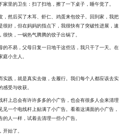
下家里的卫生：扫了扫地，擦了一下桌子，睡午觉了。
皮，然后买了木耳、虾仁、鸡蛋来包饺子。回到家，我把
是很好，但在妈妈的指点下，我很快有了突破性进展，速
，很快，一锅热气腾腾的饺子出锅了。
母的不易，父母日复一日地干这些活，我只干了一天。在
家庭小主人。
而实践，就是真实去做，去履行。我们每个人都应该去实
的感受与收获。
线杆上总会有许许多多的小广告，也会有很多人会来清理
见见一个电线杆上贴满了小广告。看着这满面的小广告，
告的人一样，试着去清理一些小广告。
，开始了。