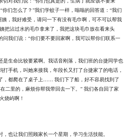
亲切对我们说：“你们也真是的，生病了就应该不要来
“你们怎么了？”我们学蚊子一样，嗡嗡的回答道：“我们
“阿姨，我好难受，请问一下有没有毛巾啊，可不可以帮我
阿姨把沾过水的毛巾拿来了，我把这块毛巾放在看来头
的问我们说：“你们要不要回家啊，我可以帮你们联系一
还是生命比较要紧啊。我话音刚落，我们班的台捷同学也
妈打手机，叫她来接我，年段长又打了台捷家了的电话，
了，都爬在了桌子上…… 我们下了船，好不容易找到了
在二里的，麻烦你帮我带回去一下。” 我们各自回了家
的火烧屿啊！
时，也让我们照顾家长一个星期，学习生活技能。