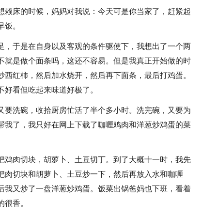
想赖床的时候，妈妈对我说：今天可是你当家了，赶紧起
早饭。
足，于是在自身以及客观的条件驱使下，我想出了一个两
不就是做个面条吗，这还不容易。但是我真正开始做的时
炒西红柿，然后加水烧开，然后再下面条，最后打鸡蛋。
不好看但吃起来味道好极了。
又要洗碗，收拾厨房忙活了半个多小时。洗完碗，又要为
帮我了，我只好在网上下载了咖喱鸡肉和洋葱炒鸡蛋的菜
把鸡肉切块，胡萝卜、土豆切丁。到了大概十一时，我先
把肉切块和胡萝卜、土豆炒一下，然后再放入水和咖喱
后我又炒了一盘洋葱炒鸡蛋。饭菜出锅爸妈也下班，看着
的很香。