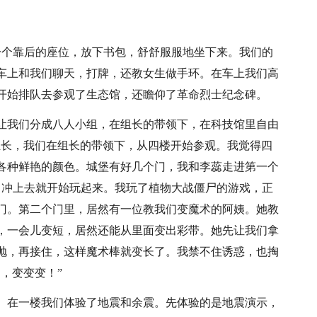
一个靠后的座位，放下书包，舒舒服服地坐下来。我们的
车上和我们聊天，打牌，还教女生做手环。在车上我们高
开始排队去参观了生态馆，还瞻仰了革命烈士纪念碑。
让我们分成八人小组，在组长的带领下，在科技馆里自由
我们的组长，我们在组长的带领下，从四楼开始参观。我觉得四
各种鲜艳的颜色。城堡有好几个门，我和李蕊走进第一个
，冲上去就开始玩起来。我玩了植物大战僵尸的游戏，正
门。第二个门里，居然有一位教我们变魔术的阿姨。她教
，一会儿变短，居然还能从里面变出彩带。她先让我们拿
抛，再接住，这样魔术棒就变长了。我禁不住诱惑，也掏
，变变变！”
。在一楼我们体验了地震和余震。先体验的是地震演示，