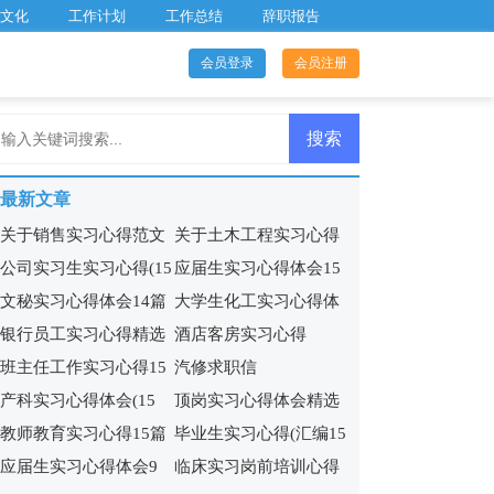
文化
工作计划
工作总结
辞职报告
会员登录
会员注册
最新文章
关于销售实习心得范文
关于土木工程实习心得
公司实习生实习心得(15
应届生实习心得体会15
7篇
体会
文秘实习心得体会14篇
大学生化工实习心得体
篇)
篇
银行员工实习心得精选
酒店客房实习心得
会
班主任工作实习心得15
汽修求职信
9篇
产科实习心得体会(15
顶岗实习心得体会精选
篇
教师教育实习心得15篇
毕业生实习心得(汇编15
篇)
15篇
应届生实习心得体会9
临床实习岗前培训心得
篇)