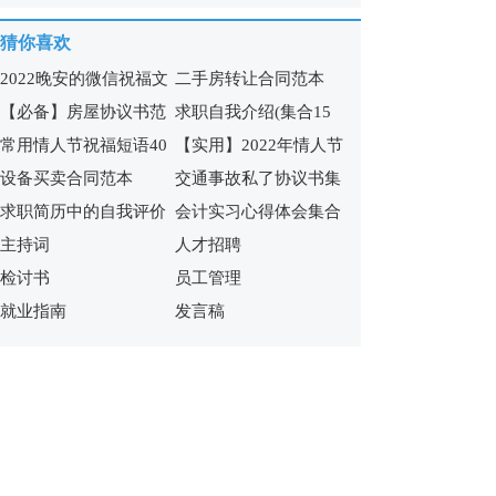
篇
体会
猜你喜欢
2022晚安的微信祝福文
二手房转让合同范本
【必备】房屋协议书范
求职自我介绍(集合15
案
常用情人节祝福短语40
【实用】2022年情人节
文锦集九篇
篇)
设备买卖合同范本
交通事故私了协议书集
条
祝福短语汇编65句
求职简历中的自我评价
会计实习心得体会集合
合7篇
主持词
人才招聘
合集15篇
15篇
检讨书
员工管理
就业指南
发言稿