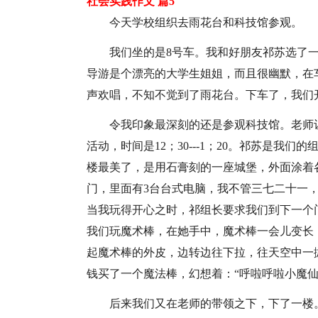
社会实践作文 篇5
今天学校组织去雨花台和科技馆参观。
我们坐的是8号车。我和好朋友祁苏选了
导游是个漂亮的大学生姐姐，而且很幽默，在
声欢唱，不知不觉到了雨花台。下车了，我们
令我印象最深刻的还是参观科技馆。老师
活动，时间是12；30---1；20。祁苏是
楼最美了，是用石膏刻的一座城堡，外面涂着
门，里面有3台台式电脑，我不管三七二十一
当我玩得开心之时，祁组长要求我们到下一个
我们玩魔术棒，在她手中，魔术棒一会儿变长
起魔术棒的外皮，边转边往下拉，往天空中一
钱买了一个魔法棒，幻想着：“呼啦呼啦小魔仙
后来我们又在老师的带领之下，下了一楼