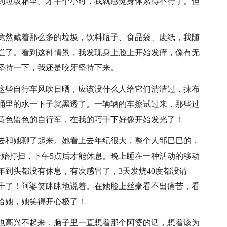
到垃圾箱里。才半个小时，我就感觉身体累得不行了。但
竟然藏着那么多的垃圾，饮料瓶子、食品袋、废纸，我随
烂了。看到这种情景，我发现身上脸上开始发痒，像有无
坚持一下，我还是咬牙坚持下来。
这些自行车风吹日晒，应该没什么人给它们清洁过，抹布
桶里的水一下子就黑透了。一辆辆的车擦试过来，那些过
黄色监色的自行车，在我的巧手下好像开始发光了！
去和她聊了起来。她看上去年纪很大，整个人邹巴巴的，
开始打扫，下午5点后才能休息。晚上睡在一种活动的移动
到头都没有休息，有次感冒了，3天发烧40度都没请
干了！阿婆笑眯眯地说着。在她脸上丝毫看不出痛苦，看
给她，她笑得开心极了！
也高兴不起来，脑子里一直想着那个阿婆的话，想着该为