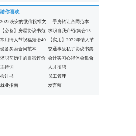
15篇
猜你喜欢
2022晚安的微信祝福文
二手房转让合同范本
【必备】房屋协议书范
求职自我介绍(集合15
案
常用情人节祝福短语40
【实用】2022年情人节
文锦集九篇
篇)
设备买卖合同范本
交通事故私了协议书集
条
祝福短语汇编65句
求职简历中的自我评价
会计实习心得体会集合
合7篇
主持词
人才招聘
合集15篇
15篇
检讨书
员工管理
就业指南
发言稿