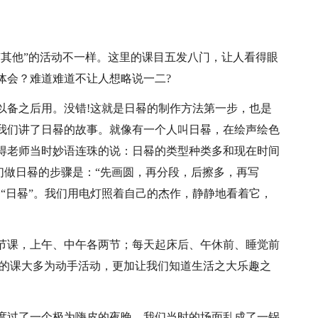
“其他”的活动不一样。这里的课目五发八门，让人看得眼
体会？难道难道不让人想略说一二?
以备之后用。没错!这就是日晷的制作方法第一步，也是
我们讲了日晷的故事。就像有一个人叫日晷，在绘声绘色
得老师当时妙语连珠的说：日晷的类型种类多和现在时间
我们做日晷的步骤是：“先画圆，再分段，后擦多，再写
“日晷”。我们用电灯照着自己的杰作，静静地看着它，
节课，上午、中午各两节；每天起床后、午休前、睡觉前
们的课大多为动手活动，更加让我们知道生活之大乐趣之
度过了一个极为嗨皮的夜晚。我们当时的场面乱成了一锅