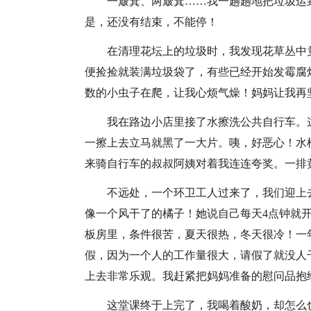
一簸箕、两簸箕……我一趟趟地把垃圾运
是，还没有结束，不能停！
在清理花坛上的垃圾时，我发现花草丛中
便捡捡就装满垃圾袋了，有些已经开始发霉腐
数的小虫子在爬，让我心烦气燥！妈妈让我再
我在路边小店里接了水擦洗公共自行车。
一擦上去立马就黑了一大片。咦，好恶心！水
来骑自行车的叔叔阿姨对着我连连夸奖。一排
不远处，一个环卫工人过来了，我们迎上
像一个风干了的橘子！她说自己每天4点钟就
板房里，条件很苦，夏天很热，冬天很冷！一年
假，因为一个人的工作量很大，请假了就没人
上去非常乐观。我赶紧把妈妈准备的慰问品抱
这堂课终于上完了，我喝着酸奶，却怎么