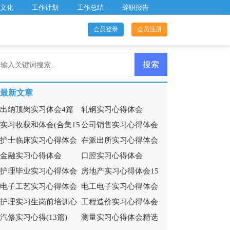
文化
工作计划
工作总结
辞职报告
会员登录
会员注册
最新文章
出纳顶岗实习体会4篇
轧钢实习心得体会
实习收获和体会(合集15
公司销售实习心得体会
护士临床实习心得体会
在派出所实习心得体会
篇)
15篇
金融实习心得体会
口腔实习心得体会
9篇
护理毕业实习心得体会
房地产实习心得体会15
电子工艺实习心得体会
电工电子实习心得体会
15篇
篇
护理实习生岗前培训心
工程造价实习心得体会
(集合11篇)
13篇
汽修实习心得(13篇)
测量实习心得体会精选
得体会5篇
合集15篇