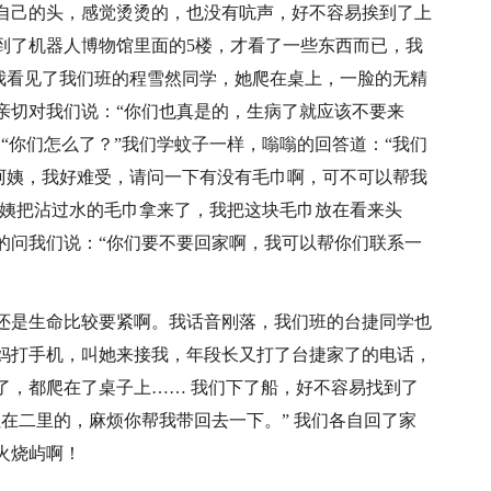
自己的头，感觉烫烫的，也没有吭声，好不容易挨到了上
到了机器人博物馆里面的5楼，才看了一些东西而已，我
，我看见了我们班的程雪然同学，她爬在桌上，一脸的无精
亲切对我们说：“你们也真是的，生病了就应该不要来
“你们怎么了？”我们学蚊子一样，嗡嗡的回答道：“我们
“阿姨，我好难受，请问一下有没有毛巾啊，可不可以帮我
阿姨把沾过水的毛巾拿来了，我把这块毛巾放在看来头
的问我们说：“你们要不要回家啊，我可以帮你们联系一
还是生命比较要紧啊。我话音刚落，我们班的台捷同学也
妈打手机，叫她来接我，年段长又打了台捷家了的电话，
了，都爬在了桌子上…… 我们下了船，好不容易找到了
在二里的，麻烦你帮我带回去一下。” 我们各自回了家
火烧屿啊！