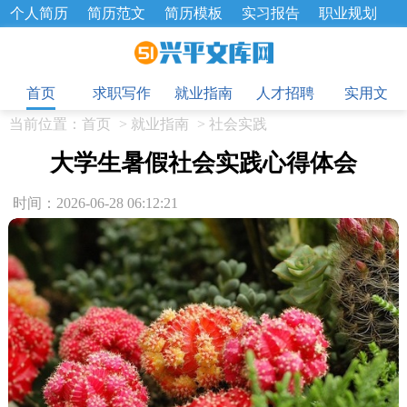
个人简历
简历范文
简历模板
实习报告
职业规划
求职面试题
招聘选拔
绩效考核
企业文化
工作计划
目
工作总结
辞职报告
首页
求职写作
就业指南
人才招聘
实用文
当前位置：
首页
>
就业指南
>
社会实践
大学生暑假社会实践心得体会
时间：2026-06-28 06:12:21