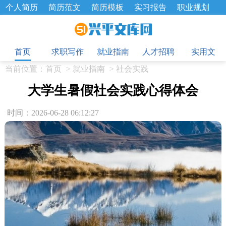
个人简历
简历范文
简历模板
实习报告
职业规划
求职面试题
招聘选拔
绩效考核
企业文化
工作计划
目
工作总结
辞职报告
首页
求职写作
就业指南
人才招聘
实用文
当前位置：
首页
>
就业指南
>
社会实践
大学生暑假社会实践心得体会
时间：2026-06-28 06:12:27