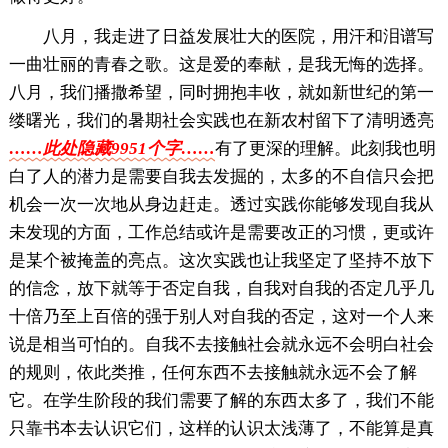
八月，我走进了日益发展壮大的医院，用汗和泪谱写
一曲壮丽的青春之歌。这是爱的奉献，是我无悔的选择。
八月，我们播撒希望，同时拥抱丰收，就如新世纪的第一
缕曙光，我们的暑期社会实践也在新农村留下了清明透亮
……此处隐藏9951个字……
有了更深的理解。此刻我也明
白了人的潜力是需要自我去发掘的，太多的不自信只会把
机会一次一次地从身边赶走。透过实践你能够发现自我从
未发现的方面，工作总结或许是需要改正的习惯，更或许
是某个被掩盖的亮点。这次实践也让我坚定了坚持不放下
的信念，放下就等于否定自我，自我对自我的否定几乎几
十倍乃至上百倍的强于别人对自我的否定，这对一个人来
说是相当可怕的。自我不去接触社会就永远不会明白社会
的规则，依此类推，任何东西不去接触就永远不会了解
它。在学生阶段的我们需要了解的东西太多了，我们不能
只靠书本去认识它们，这样的认识太浅薄了，不能算是真