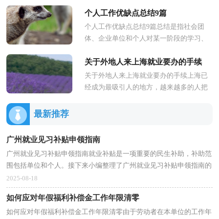
受带薪年休假福利、计发解除经济补偿金
个人工作优缺点总结9篇
的重要因素，为防止劳动者...
个人工作优缺点总结9篇总结是指社会团
体、企业单位和个人对某一阶段的学习、
工作或其完成情况加以回顾和分析，得出
关于外地人来上海就业要办的手续
教训和一些规律性认识的一...
关于外地人来上海就业要办的手续上海已
经成为最吸引人的地方，越来越多的人把
到上海就业作为寄托未来的希望。由于种
种原因，有不少外地人虽然在...
最新推荐
广州就业见习补贴申领指南
广州就业见习补贴申领指南就业补贴是一项重要的民生补助，补助范
围包括单位和个人。接下来小编整理了广州就业见习补贴申领指南的
相关内容，文章希望大家喜欢！一、补贴对象：符合条...
2025-08-18
如何应对年假福利补偿金工作年限清零
如何应对年假福利补偿金工作年限清零由于劳动者在本单位的工作年