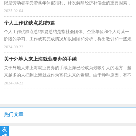
限是劳动者享受带薪年休假福利、计发解除经济补偿金的重要因素，
为防止劳动者工作年限过长导致相应补偿金额过...
2025-02-04
个人工作优缺点总结9篇
个人工作优缺点总结9篇总结是指社会团体、企业单位和个人对某一
阶段的学习、工作或其完成情况加以回顾和分析，得出教训和一些规
律性认识的一种书面材料，它可以促使我们思考，让...
2024-09-22
关于外地人来上海就业要办的手续
关于外地人来上海就业要办的手续上海已经成为最吸引人的地方，越
来越多的人把到上海就业作为寄托未来的希望。由于种种原因，有不
少外地人虽然在上海找到了工作，但户口却不能或暂...
2024-09-22
热门文章
友