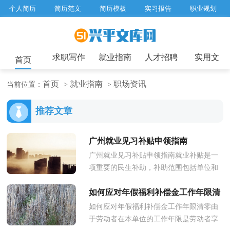
个人简历
简历范文
简历模板
实习报告
职业规划
求职面试题目
招聘选拔
绩效考核
企业文化
工作计划
工作总结
辞职报告
求职写作
就业指南
人才招聘
实用文
首页
首页
就业指南
职场资讯
当前位置：
>
>
推荐文章
广州就业见习补贴申领指南
广州就业见习补贴申领指南就业补贴是一
项重要的民生补助，补助范围包括单位和
个人。接下来小编整理了广州就业见习补
如何应对年假福利补偿金工作年限清
贴申领指南的相关内容，文章...
如何应对年假福利补偿金工作年限清零由
零
于劳动者在本单位的工作年限是劳动者享