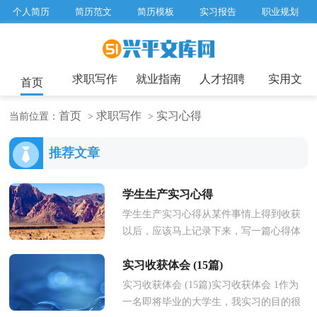
个人简历
简历范文
简历模板
实习报告
职业规划
求职面试题目
招聘选拔
绩效考核
企业文化
工作计划
工作总结
辞职报告
求职写作
就业指南
人才招聘
实用文
首页
首页
求职写作
实习心得
当前位置：
>
>
推荐文章
学生生产实习心得
学生生产实习心得从某件事情上得到收获
以后，应该马上记录下来，写一篇心得体
会，这样就可以总结出具体的经验和想
实习收获体会 (15篇)
法。那么心得体会怎么写才能感染...
实习收获体会 (15篇)实习收获体会 1作为
一名即将毕业的大学生，我实习的目的很