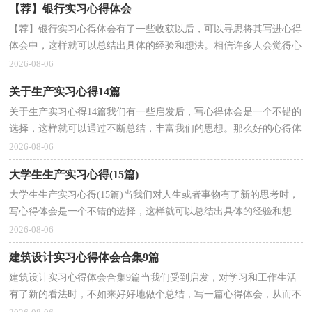
【荐】银行实习心得体会
【荐】银行实习心得体会有了一些收获以后，可以寻思将其写进心得
体会中，这样就可以总结出具体的经验和想法。相信许多人会觉得心
得体会很难写吧，下面是小编整理的银行实习心得体...
2026-08-06
关于生产实习心得14篇
关于生产实习心得14篇我们有一些启发后，写心得体会是一个不错的
选择，这样就可以通过不断总结，丰富我们的思想。那么好的心得体
会是什么样的呢？以下是小编精心整理的关于生产实习...
2026-08-06
大学生生产实习心得(15篇)
大学生生产实习心得(15篇)当我们对人生或者事物有了新的思考时，
写心得体会是一个不错的选择，这样就可以总结出具体的经验和想
法。应该怎么写才合适呢？下面是小编帮大家整理的大...
2026-08-06
建筑设计实习心得体会合集9篇
建筑设计实习心得体会合集9篇当我们受到启发，对学习和工作生活
有了新的看法时，不如来好好地做个总结，写一篇心得体会，从而不
断地丰富我们的思想。怎样写好心得体会呢？下面是小编...