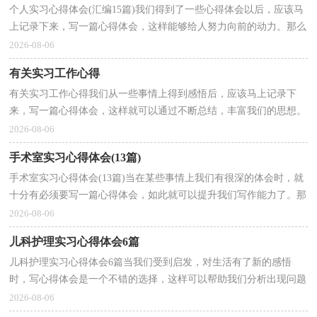
个人实习心得体会(汇编15篇)我们得到了一些心得体会以后，应该马
上记录下来，写一篇心得体会，这样能够给人努力向前的动力。那么
心得体会该怎么写？想必这让大家都很苦恼吧，以下是小...
2026-08-06
有关实习工作心得
有关实习工作心得我们从一些事情上得到感悟后，应该马上记录下
来，写一篇心得体会，这样就可以通过不断总结，丰富我们的思想。
怎样写好心得体会呢？下面是小编帮大家整理的有关实习工...
2026-08-06
手术室实习心得体会(13篇)
手术室实习心得体会(13篇)当在某些事情上我们有很深的体会时，就
十分有必须要写一篇心得体会，如此就可以提升我们写作能力了。那
么写心得体会要注意的内容有什么呢？下面是小编整...
2026-08-06
儿科护理实习心得体会6篇
儿科护理实习心得体会6篇当我们受到启发，对生活有了新的感悟
时，写心得体会是一个不错的选择，这样可以帮助我们分析出现问题
的原因，从而找出解决问题的办法。那么写心得体会要注...
2026-08-06