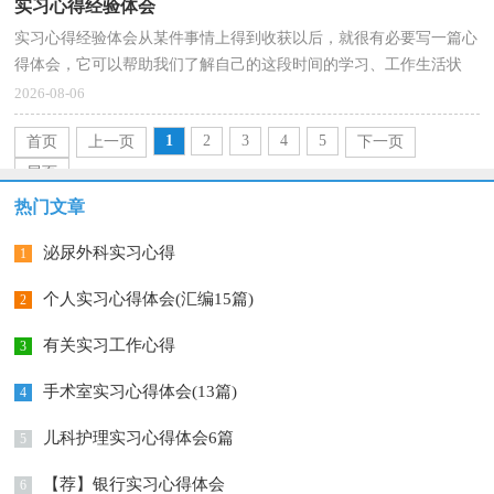
实习心得经验体会
实习心得经验体会从某件事情上得到收获以后，就很有必要写一篇心
得体会，它可以帮助我们了解自己的这段时间的学习、工作生活状
态。那么要如何写呢？以下是小编精心整理的实习心得...
2026-08-06
1
2
3
4
5
首页
上一页
下一页
尾页
热门文章
泌尿外科实习心得
1
个人实习心得体会(汇编15篇)
2
有关实习工作心得
3
手术室实习心得体会(13篇)
4
儿科护理实习心得体会6篇
5
【荐】银行实习心得体会
6