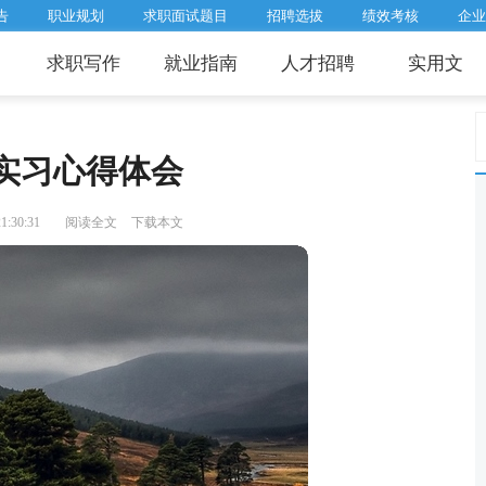
告
职业规划
求职面试题目
招聘选拔
绩效考核
企业
求职写作
就业指南
人才招聘
实用文
实习心得体会
:30:31
阅读全文
下载本文