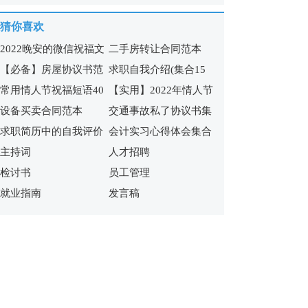
15篇
猜你喜欢
2022晚安的微信祝福文
二手房转让合同范本
【必备】房屋协议书范
求职自我介绍(集合15
案
常用情人节祝福短语40
【实用】2022年情人节
文锦集九篇
篇)
设备买卖合同范本
交通事故私了协议书集
条
祝福短语汇编65句
求职简历中的自我评价
会计实习心得体会集合
合7篇
主持词
人才招聘
合集15篇
15篇
检讨书
员工管理
就业指南
发言稿