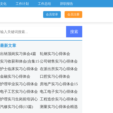
文化
工作计划
工作总结
辞职报告
会员登录
会员注册
最新文章
出纳顶岗实习体会4篇
轧钢实习心得体会
实习收获和体会(合集15
公司销售实习心得体会
护士临床实习心得体会
在派出所实习心得体会
篇)
15篇
金融实习心得体会
口腔实习心得体会
9篇
护理毕业实习心得体会
房地产实习心得体会15
电子工艺实习心得体会
电工电子实习心得体会
15篇
篇
护理实习生岗前培训心
工程造价实习心得体会
(集合11篇)
13篇
汽修实习心得(13篇)
测量实习心得体会精选
得体会5篇
合集15篇