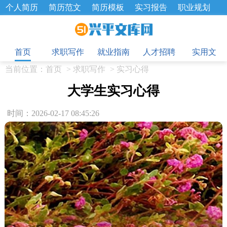
个人简历
简历范文
简历模板
实习报告
职业规划
求职面试题
招聘选拔
绩效考核
企业文化
工作计划
目
工作总结
辞职报告
首页
求职写作
就业指南
人才招聘
实用文
当前位置：
首页
>
求职写作
>
实习心得
大学生实习心得
时间：2026-02-17 08:45:26