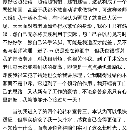
做好它越犯错，越错越惧怕，越怕越错，这就构成了一个
恶性轮回。甚至于我都不敢自动请求做操作，可这样老师
又感到我干活不主动，有时候认为冤屈了就自己大哭一
场。天天面对着老师如鱼得水繁忙的身影，我心里只有怨
叹，怨自己无奈将实践利用于实际，怨自己在以前见习时
不好好学，愿自己笨手笨脚。可能是我适应才能差，又不
会与老师沟通，进了ccu仍是处在徘徊中，但我也很感谢
我的带教老师，对我很耐烦，也很关怀我。到了手术室xx
老师每天都能看到我的提高，即使是一点点她也激励我，
即便我很笨犯了错她也会给我讲原理，让我晓得过错的本
源而不是申斥。它起到了一个领导的作用，我开端有了自
己的思路，又从新有了工作的豪情，不论多苦多累只有心
里舒畅，我就能够开心渡过每一天！
当初我进入了第四个轮转科室骨三。本认为可以很快
适应，但事实确泼了我一头冷水，感觉自己变得更傻了，
不知该干什么，而老师也觉得咱们实习了这么长时光，又