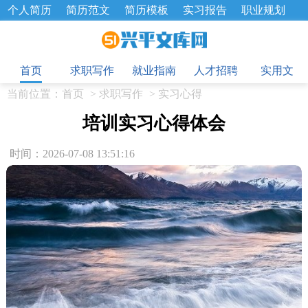
个人简历
简历范文
简历模板
实习报告
职业规划
求职面试题
招聘选拔
绩效考核
企业文化
工作计划
目
工作总结
辞职报告
首页
求职写作
就业指南
人才招聘
实用文
当前位置：
首页
>
求职写作
>
实习心得
培训实习心得体会
时间：2026-07-08 13:51:16