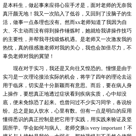
是本科生，做起事来应得心应手才是，面对老师的无奈我
真汗颜无地！我又一次陷入了低谷，又回到了没脑子的生
活，做事一点条理也没有。然而xx老师知道了我因为自
大、不主动而没有得到操作锤炼时，她就给我讲操作技巧
的主要性，并帮我寻找锻炼机遇。是老师又一次激发我的
热忱，真的很感激老师对我的关心，我也会加倍尽力，不
辜负老师对我的冀望！
现在对于实习，我还是又向往又惶恐的。憧憬是由于
实习是一次理论接洽实际的机会，将学了四年的理论去运
用于临床，切实是十分新颖而有意思。而后，要在病人身
上操作，要想真正地透过症状看到疾病实质，心中却没
底，便未免惊恐了起来。也曾问过不少实习同学，各说纷
纷。总之是如人饮水，心里有数。但有一点是明白的应用
懂得悉识的真正控制是把它用于实践，用实践来验证及坚
固所学。学会如何与病人、老师交换is very important！不