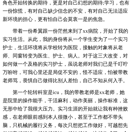
角色开始转换的期待，更是对自己幻想的期待;学习，也有
一份惊慌，有对自己缺少信念的不安，有对自己无法适应
新环境的担心，更有怕自己会莫衷一是的焦急。
带着一份希翼跟一份茫然来到了xx病院，开始了我的
实习生活。从此，我的身份将从一个学生变为了一个实习
护士，生活环境将从学校转为医院，接触的对象将从老
师、同窗转变为医生、护士、病人。对于这三大改变，对
如何做一个及格的实习护士，虽说老师对我们已是千叮咛
万吩咐，可我心里还是局促不安的，怪不适应，怕被带教
老师骂，畏惧自己做得比别人差怕，自己不知从何入手。
第一个轮转科室是icu，我的带教老师是xx老师，她
是院里的操作能手，干活麻利，动作美丽，操作标准，这
无形中给了我很大压力。实习生涯的开始就让我有种挫败
感，在老师眼前感到本人很微小，甚至于工作都不带头
脑，只机械的履行义务，每次只想把工作做好，可越想先