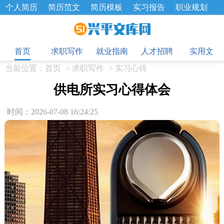
个人简历
简历范文
简历模板
实习报告
职业规划
求职面试题
招聘选拔
绩效考核
企业文化
工作计划
目
工作总结
辞职报告
首页
求职写作
就业指南
人才招聘
实用文
当前位置：
首页
>
求职写作
>
实习心得
供电所实习心得体会
时间：2026-07-08 16:24:25