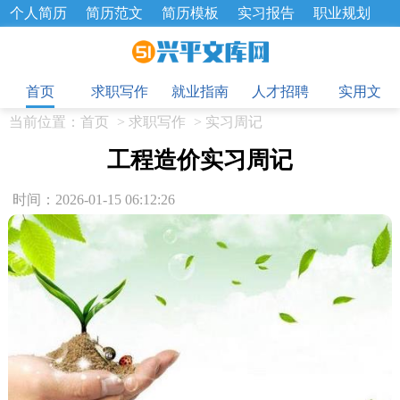
个人简历
简历范文
简历模板
实习报告
职业规划
求职面试题
招聘选拔
绩效考核
企业文化
工作计划
目
工作总结
辞职报告
首页
求职写作
就业指南
人才招聘
实用文
当前位置：
首页
>
求职写作
>
实习周记
工程造价实习周记
时间：2026-01-15 06:12:26