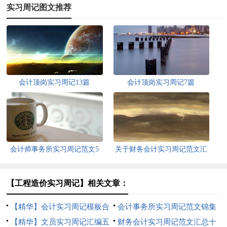
实习周记图文推荐
会计顶岗实习周记13篇
会计顶岗实习周记7篇
会计师事务所实习周记范文5
关于财务会计实习周记范文汇
篇
编十篇
【工程造价实习周记】相关文章：
【精华】会计实习周记模板合
会计事务所实习周记范文锦集
集六篇
【精华】文员实习周记汇编五
九篇
财务会计实习周记范文汇总十