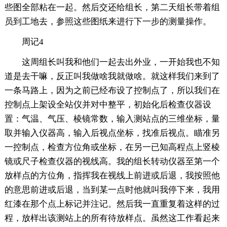
些图全部粘在一起。然后交还给组长，第二天组长带着组
员到工地去，参照这些图纸来进行下一步的测量操作。
周记4
这周组长叫我和他们一起去出外业，一开始我也不知
道是去干嘛，反正叫我做啥我就做啥。就这样我们来到了
一条马路上，因为之前已经布设了控制点了，所以我们在
控制点上架设全站仪并对中整平，初始化后检查仪器设
置：气温、气压、棱镜常数，输入测站点的三维坐标，量
取并输入仪器高，输入后视点坐标，找准后视点。瞄准另
一控制点，检查方位角或坐标，在另一已知高程点上竖棱
镜或尺子检查仪器的视线高。我的组长转动仪器至第一个
放样点的方位角，指挥我在视线上前进或后退，我按照他
的意思前进或后退，当到某一点时他就叫我停下来，我用
红漆在那个点上标记并注记。然后我一直重复着这样的过
程，放样出该测站上的所有待放样点。虽然这工作看起来