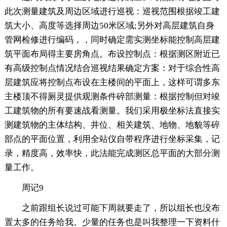
此次测量建筑及周边区域进行巡视：巡视范围根据竣工建
筑大小、高度等选择周边50米区域;另外对高层建筑自身
管网检修进行编码，，同时确定需实测坐标能控制高层建
筑平面布局得主要房角点。布设控制点：根据测区附近已
有高级控制点情况结合巡视结果确定方案：对于综合性高
层建筑应将控制点布设在主楼间的平面上，这样可谓多东
主楼顶不得厕灵提供观测条件碎部测量：根据控制但对竣
工建筑物的所有要速战看测量。我们采用极坐标法直接实
测建筑物的主体结构、井位、相关建筑、地物、地貌等碎
部点的平面位置，利用全站仪自带程序进行坐标采集，记
录，精度高，效率快，此法能完成测区总平面的大部分测
量工作。
周记9
之前跟组长说过可能下周就要走了，所以组长也没布
置太多的任务给我。少量的任务也是叫我整理一下资料什