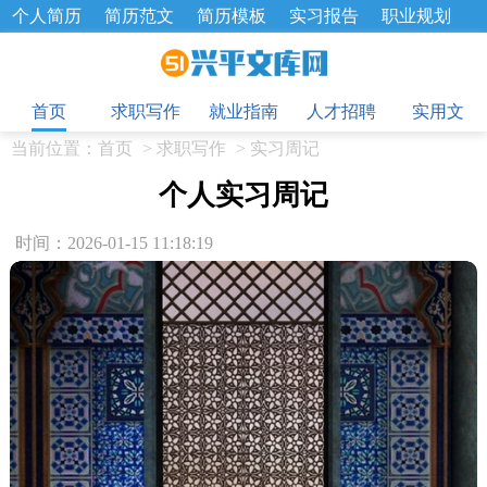
个人简历
简历范文
简历模板
实习报告
职业规划
求职面试题
招聘选拔
绩效考核
企业文化
工作计划
目
工作总结
辞职报告
首页
求职写作
就业指南
人才招聘
实用文
当前位置：
首页
>
求职写作
>
实习周记
个人实习周记
时间：2026-01-15 11:18:19