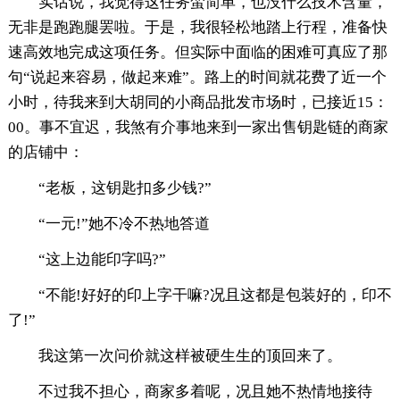
实话说，我觉得这任务蛮简单，也没什么技术含量，
无非是跑跑腿罢啦。于是，我很轻松地踏上行程，准备快
速高效地完成这项任务。但实际中面临的困难可真应了那
句“说起来容易，做起来难”。路上的时间就花费了近一个
小时，待我来到大胡同的小商品批发市场时，已接近15：
00。事不宜迟，我煞有介事地来到一家出售钥匙链的商家
的店铺中：
“老板，这钥匙扣多少钱?”
“一元!”她不冷不热地答道
“这上边能印字吗?”
“不能!好好的印上字干嘛?况且这都是包装好的，印不
了!”
我这第一次问价就这样被硬生生的顶回来了。
不过我不担心，商家多着呢，况且她不热情地接待