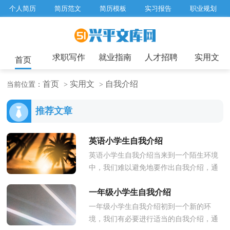
个人简历
简历范文
简历模板
实习报告
职业规划
求职面试题目
招聘选拔
绩效考核
企业文化
工作计划
工作总结
辞职报告
求职写作
就业指南
人才招聘
实用文
首页
首页
实用文
自我介绍
当前位置：
>
>
推荐文章
英语小学生自我介绍
英语小学生自我介绍当来到一个陌生环境
中，我们难以避免地要作出自我介绍，通
过自我介绍可以得到他人的认可。那么自
一年级小学生自我介绍
我介绍应该包括什么内容呢？下...
一年级小学生自我介绍初到一个新的环
境，我们有必要进行适当的自我介绍，通