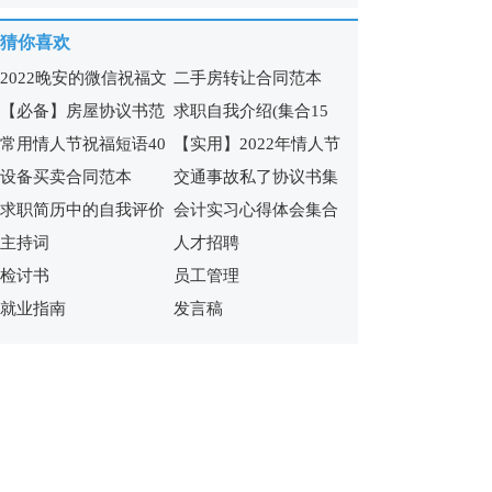
15篇
15篇
猜你喜欢
2022晚安的微信祝福文
二手房转让合同范本
【必备】房屋协议书范
求职自我介绍(集合15
案
常用情人节祝福短语40
【实用】2022年情人节
文锦集九篇
篇)
设备买卖合同范本
交通事故私了协议书集
条
祝福短语汇编65句
求职简历中的自我评价
会计实习心得体会集合
合7篇
主持词
人才招聘
合集15篇
15篇
检讨书
员工管理
就业指南
发言稿