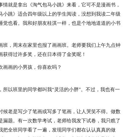
事情就是拿出《淘气包马小跳》来看，它可不是漫画书，
马小跳》适合四年级以上的学生阅读，没想到我读二年级
睡觉也看。我和好朋友桂淇一样，也是个地地道道的小书
画班，周末在家里也报了画画班。老师要我们上午九点钟
画获得过许多奖，还在日本得了金奖呢！
欢画画的小男孩，你喜欢吗？
，所以班里的同学都叫我“灵活的小胖”。不过，我也有一
时候老是写少了笔画或写多了笔画，让人哭笑不得。做数
是漏题。有一次数学考试，老师给我发下试卷，我只瞧了
我把全班同学看了一遍，发现同学们都在认认真真的做