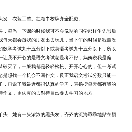
头发，衣装工整。红领巾校牌齐全配戴。
候，每当一下课的时候我可不会像别的同学那样争先恐后
我每天都会跟我的朋友出去玩儿，当下午的时候是我最没
如数学考试九十五分以下或英语考试九十五分以下，所以
一让我不开心的是语文考试老是考不好，妈妈说我是偏
梦破灭了，一般我都是轻轻松松、开开心心的，但一考试
老是想找一个机会不写作文，反正我语文考试分数只能一
了，再说了我最近都很认真的学习，表扬榜每天都有我的
待作文，更认真的去对待自己要去学习的地方。
丫头，她有一头浓浓的黑头发，齐齐的流海乖乖地贴在额