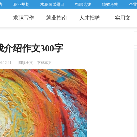
告
职业规划
求职面试题目
招聘选拔
绩效考核
企业
求职写作
就业指南
人才招聘
实用文
介绍作文300字
:12:21
阅读全文
下载本文