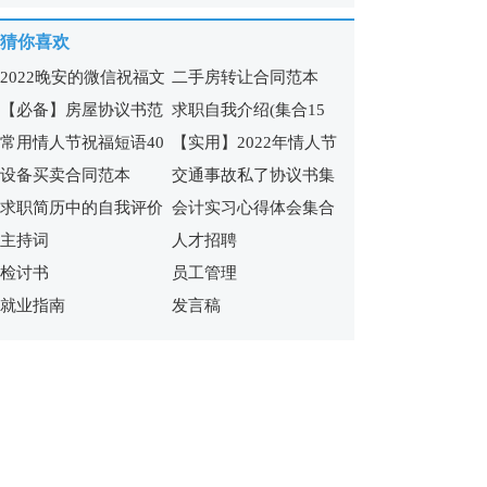
14篇)
15篇)
猜你喜欢
2022晚安的微信祝福文
二手房转让合同范本
【必备】房屋协议书范
求职自我介绍(集合15
案
常用情人节祝福短语40
【实用】2022年情人节
文锦集九篇
篇)
设备买卖合同范本
交通事故私了协议书集
条
祝福短语汇编65句
求职简历中的自我评价
会计实习心得体会集合
合7篇
主持词
人才招聘
合集15篇
15篇
检讨书
员工管理
就业指南
发言稿