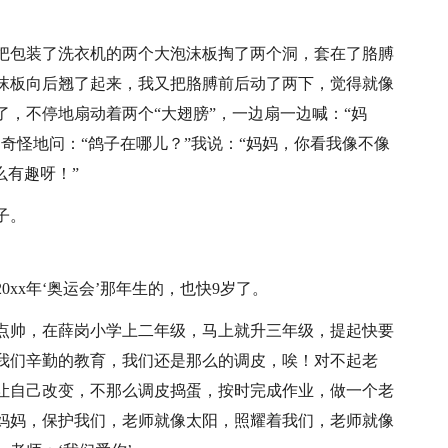
把包装了洗衣机的两个大泡沫板掏了两个洞，套在了胳膊
沫板向后翘了起来，我又把胳膊前后动了两下，觉得就像
，不停地扇动着两个“大翅膀”，一边扇一边喊：“妈
奇怪地问：“鸽子在哪儿？”我说：“妈妈，你看我像不像
么有趣呀！”
子。
xx年‘奥运会’那年生的，也快9岁了。
点帅，在薛岗小学上二年级，马上就升三年级，提起快要
我们辛勤的教育，我们还是那么的调皮，唉！对不起老
让自己改变，不那么调皮捣蛋，按时完成作业，做一个老
妈妈，保护我们，老师就像太阳，照耀着我们，老师就像